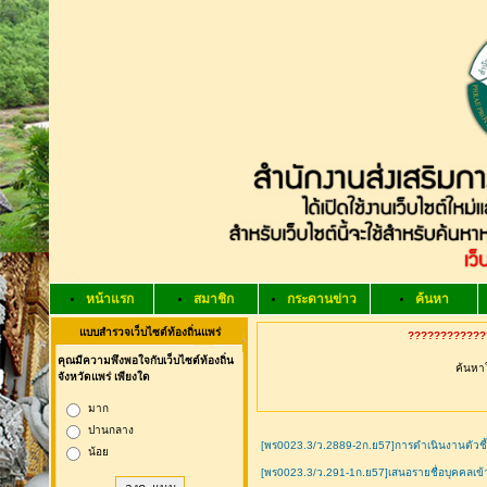
หน้าแรก
สมาชิก
กระดานข่าว
ค้นหา
แบบสำรวจเว็บไซต์ท้องถิ่นแพร่
?????????????
คุณมีความพึงพอใจกับเว็บไซต์ท้องถิ่น
ค้นหาใ
จังหวัดแพร่ เพียงใด
มาก
ปานกลาง
[พร0023.3/ว.2889-2ก.ย57]การดำเนินงานตัวชี้
น้อย
[พร0023.3/ว.291-1ก.ย57]เสนอรายชื่อบุคคลเข้