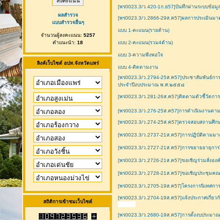
[พร0023.3/ว.420-1ก.ย57]บันทึกผ่านระบบข้อม
ผลสำรวจ
[พร0023.3/ว.2866-29ส.ค57]ผลการประเมินมาต
แบบสำรวจอื่นๆ
แบบ 1-คะแนน(รายด้าน)
จำนวนผู้ลงคะแนน:
5257
คำแนะนำ:
18
แบบ 2-คะแนน(รวม4ด้าน)
แบบ 3-ความพีงพอใจ
ลิงค์เว็บไซต์ อปท.จังหวัดแพร่
แบบ 4-ติดตามงาน
[พร0023.3/ว.2794-25ส.ค57]ประชาสัมพันธ์การ
ประจำปีงบประมาณ พ.ศ.๒๕๕๘
[พร0023.3/ว.281-26ส.ค57]ติดตามตัวชี้วัดการจ
[พร0023.3/ว.276-25ส.ค57]การดำเนินงานตามต
[พร0023.3/ว.274-25ส.ค57]ตรวจสอบสถานศึกษา
[พร0023.3/ว.2737-21ส.ค57]การปฏิบัติตาม
[พร0023.3/ว.2727-21ส.ค57]การขยายอายุการใช
[พร0023.3/ว.2726-21ส.ค57]ขอเชิญร่วมสั่งองค
[พร0023.3/ว.2728-21ส.ค57]ขอเชิญประชุมคณะ
[พร0023.3/ว.2705-19ส.ค57]โครงการนิเทศกา
[พร0023.3/ว.2704-19ส.ค57]แจ้งประกาศเกี่ยวกั
สถิติการเข้าชมเว็บไซต์
[พร0023.3/ว.2680-19ส.ค57]การตั้งงบประมาณส