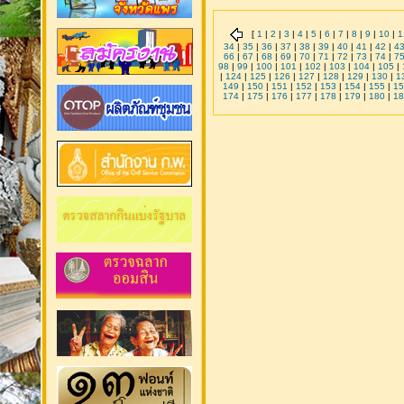
[
1
|
2
|
3
|
4
|
5
|
6
|
7
|
8
|
9
|
10
|
1
34
|
35
|
36
|
37
|
38
|
39
|
40
|
41
|
42
|
4
66
|
67
|
68
|
69
|
70
|
71
|
72
|
73
|
74
|
7
98
|
99
|
100
|
101
|
102
|
103
|
104
|
105
|
|
124
|
125
|
126
|
127
|
128
|
129
|
130
|
1
149
|
150
|
151
|
152
|
153
|
154
|
155
|
15
174
|
175
|
176
|
177
|
178
|
179
|
180
|
18