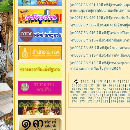
[พร0037.3/ว.921-10มี.ค54]การสนับสนุน
นำแผนชุมชนสู่การพัฒนาท้องถิ่นได้ตาม
[พร0037.3/ว.920-10มี.ค54]การขอรับเง
[พร0037.3/ว.56-7มี.ค54]แต่งตั้งผู้ช่วย
[พร0037.3/ว.916-7มี.ค54]โครงการปีแห่
[พร0037.3/ว.915-7มี.ค54]ซักซ้อมแนวทา
[พร0037.3/ว.55-7มี.ค54]แจ้งความประส
[พร0037.3/ว.913-4มี.ค54]การคัดเลือกเ
[พร0037.3/ว.912-3มี.ค54]การประชุมทาง
การนำแผนการเมืองไปสู่การปฏิบัติ
[
1
|
2
|
3
|
4
|
5
|
6
|
7
|
8
|
9
|
10
|
1
34
|
35
|
36
|
37
|
38
|
39
|
40
|
41
|
42
|
4
66
|
67
|
68
|
69
|
70
|
71
|
72
|
73
|
74
|
7
98
|
99
|
100
|
101
|
102
|
103
|
104
|
105
|
|
124
|
125
|
126
|
127
|
128
|
129
|
130
|
1
149
|
150
|
151
|
152
|
153
|
154
|
155
|
15
174
|
175
|
176
|
177
|
178
|
179
|
180
|
18