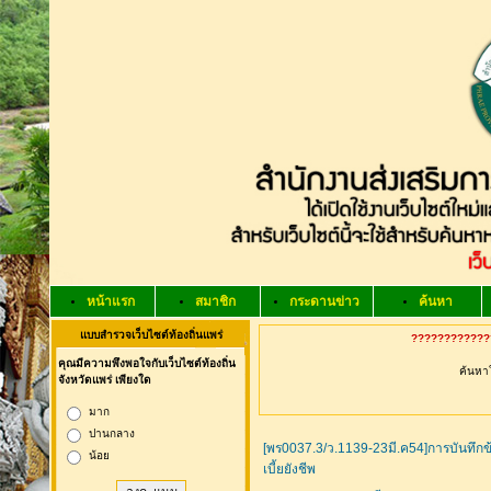
หน้าแรก
สมาชิก
กระดานข่าว
ค้นหา
คำขวัญ จ
แบบสำรวจเว็บไซต์ท้องถิ่นแพร่
?????????????
คุณมีความพึงพอใจกับเว็บไซต์ท้องถิ่น
ค้นหาใ
จังหวัดแพร่ เพียงใด
มาก
ปานกลาง
[พร0037.3/ว.1139-23มี.ค54]การบันทึกข้
น้อย
เบี้ยยังชีพ