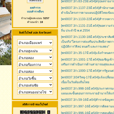
[พร0037.3/ว.63-23มี.ค54]สรุปผลรายงาน
[พร0037.3/ว.1137-23มี.ค54]สำนักงานตร
ผลสำรวจ
แบบสำรวจอื่นๆ
ดำเนินโครงการตามแผนปฏิบัติไทยเข้มแ
จำนวนผู้ลงคะแนน:
5257
[พร0037.3/ว.1133-22มี.ค54]สำรวจความ
คำแนะนำ:
18
[พร0037.3/ว.1131-21มี.ค54]ขอความร่
ถิ่น ประจำปี พ.ศ.2554
ลิงค์เว็บไซต์ อปท.จังหวัดแพร่
[พร0037.3/ว.1130-18มี.ค54]ประชาสัมพันธ
เป็นจริง"โครงการส่งเสริมประสิทธิภาพก
ปฏิบัติการ"ศิลป ดนตรี และการแสดง"
[พร0037.3/ว.35-17มี.ค54]แจ้งกำหนดการ
[พร0037.3/ว.1001-17มี.ค54]ขอเชิญเข้
เสริมการดำเนินการด้านสาธารณสุขและสว
[พร0037.3/ว.1000-17มี.ค54]สารรัฐมนต
[พร0037.3/34วิทยุ-17มี.ค54]แจ้งเปลี่ย
เนื่องในวันท้องถิ่นไทย
[พร0037.3/ว.998-16มี.ค54]ประกาศกรมธุ
แผนและขั้นตอนการกระจายอำนาจให้แก่อ
[พร0037.3/ว.59-16มี.ค54]สำรวจข้อมูลก
สถิติการเข้าชมเว็บไซต์
[พร0037.3/ว.997-16มี.ค54]การติดตาม
[พร0037.3/ว.996-16มี.ค54]การสอบคัดเล