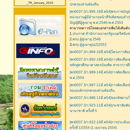
_TR_January_2010:
ปกครองส่วนท้องถิ่น
[พร0037.3/ว.995-16มี.ค54]พระราชบัญญิ
หน่วยงานผู้มีอำนาจหน้าที่รับผิดชอบดำเ
บัญญัติผู้สูงอายุ พ.ศ.2546-พ.ศ.2553
สามารถดาวน์โหลดเอกสารเพิ่มได้เติมดังน
1.
ประกาศ สำนักงานนายกรัฐมนตรีสนับสนุ
2.
พรบ.ผู้สูงอายุ 2546
3.
พรบ.ผู้สูงอายุ(ฉ2)2553
[พร0037.3/ว.994-16มี.ค54]โครงการสัมม
[พร0037.3/ว.992-16มี.ค54]การคัดเลือกผ
หลักสูตรศึกษาศาสตรบัณฑิต สาขาการศึกษ
[พร0037.3/ว.989-14มี.ค54]การคัดเลือก
พ.ศ.2554
[พร0037.3/ว.987-11มี.ค54]การคัดเลือกผ
ขององค์กรปกครองส่วนท้องถิ่น
[พร0037.3/ว.986-11มี.ค54]ขอรหัสผ่าน
[พร0037.3/ว.923-11มี.ค54]ประชาสัมพั
นานาชาติ ครั้งที่ 5
[พร0037.3/ว.922-10มี.ค54]การประเมิน
ครั้งที่ 1/2554 (1 เมษายน 2554)