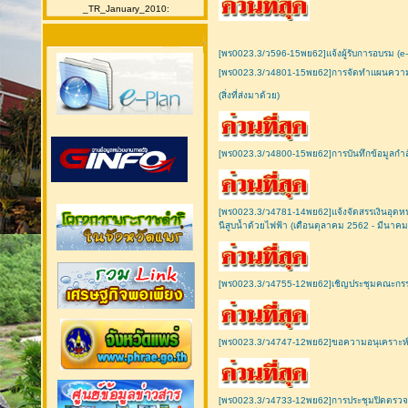
_TR_January_2010:
[พร0023.3/ว596-15พย62]แจ้งผู้รับการอบรม (e-p
[พร0023.3/ว4801-15พย62]การจัดทำแผนความต้
(สิ่งที่ส่งมาด้วย)
[พร0023.3/ว4800-15พย62]การบันทึกข้อมูลกำลัง
[พร0023.3/ว4781-14พย62]แจ้งจัดสรรเงินอุดหน
นีสูบน้ำด้วยไฟฟ้า (เดือนตุลาคม 2562 - มีนาค
[พร0023.3/ว4755-12พย62]เชิญประชุมคณะกรร
[พร0023.3/ว4747-12พย62]ขอความอนุเคราะห์ส
[พร0023.3/ว4733-12พย62]การประชุมปิดตรวจ