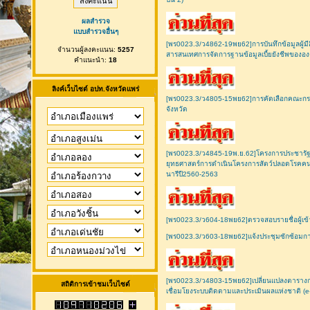
ผลสำรวจ
แบบสำรวจอื่นๆ
[พร0023.3/ว4862-19พย62]การบันทึกข้อมูลผู้มีสิ
จำนวนผู้ลงคะแนน:
5257
สารสนเทศการจัดการฐานข้อมูลเบี้ยยังชีพขององ
คำแนะนำ:
18
ลิงค์เว็บไซต์ อปท.จังหวัดแพร่
[พร0023.3/ว4805-15พย62]การคัดเลือกคณะกรร
จังหวัด
[พร0023.3/ว4845-19พ.ย.62]โครงการประชารัฐ
ยุทธศาสตร์การดำเนินโครงการสัตว์ปลอดโรคคน
นารีปี2560-2563
[พร0023.3/ว604-18พย62]ตรวจสอบรายชื่อผู้เข้า
[พร0023.3/ว603-18พย62]แจ้งประชุมซักซ้อมกา
[พร0023.3/ว4803-15พย62]เปลี่ยนแปลงตารางกา
สถิติการเข้าชมเว็บไซต์
เชื่อมโยงระบบติดตามและประเมินผลแห่งชาติ 