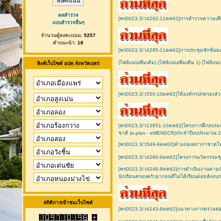
ผลสำรวจ
[พร0023.3/ว4292-11ตค62]การสำรวจความเสียหายแ
แบบสำรวจอื่นๆ
จำนวนผู้ลงคะแนน:
5257
คำแนะนำ:
18
[พร0023.3/ว4285-11ตค62]การประชุมซักซ้อมแ
(ไฟล์แนบเพิ่มเติม)
(ไฟล์แนบเพิ่มเติม 1)
(ไฟล์แนบเ
ลิงค์เว็บไซต์ อปท.จังหวัดแพร่
[พร0023.3/ว550-10ตค62]ให้องค์กรปกครองส่วน
[พร0023.3/ว13651-10ตค62]โครงการฝึกอบรมเชิ
ชาติ (e-plan - eMENSCR)ประจำปีงบประมาณ 
[พร0023.3/ว549-9ตค62]คำแถลงสภากาชาดไทยเ
[พร0023.3/ว4260-9ตค62]โครงการนวัตกรรมชุม
[พร0023.3/ว4246-8ตค62]การดำเนินงานคามบันทึ
นักเรียนครอบครัวยากจนที่ไม่ได้เรียนต่อหลังจบ
สถิติการเข้าชมเว็บไซต์
[พร0023.3/ว4243-8ตค62]แนวทางการตรวจสอบ