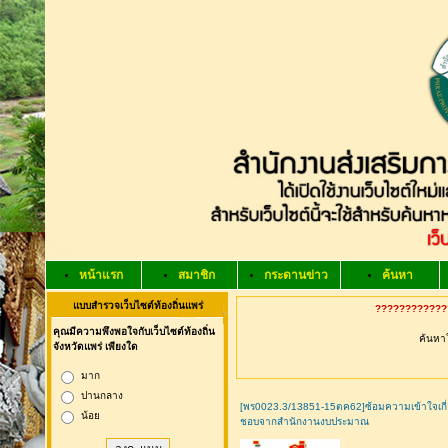
หน้าแรก
สมาชิก
กระดานข่าว
ค้นหา
แบบสำรวจเว็บไซต์ท้องถิ่นแพร่
?????????????
คุณมีความพึงพอใจกับเว็บไซต์ท้องถิ่น
ค้นหาใ
จังหวัดแพร่ เพียงใด
มาก
ปานกลาง
[พร0023.3/13851-15ตค62]ซ้อมความเข้าใจเกี่ย
น้อย
ชอบจากสำนักงานงบประมาณ