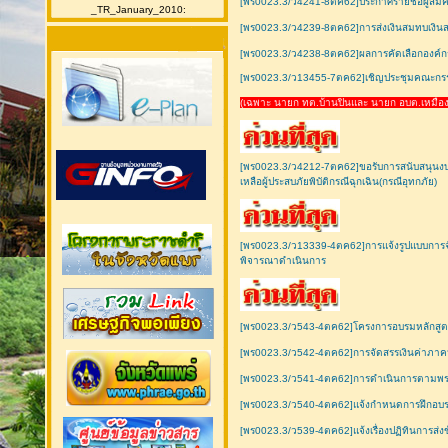
[พร0023.3/ว4241-8ตค62]ประกาศรายชื่อผู้สมคว
_TR_January_2010:
[พร0023.3/ว4239-8ตค62]การส่งเงินสมทบเงิน
[พร0023.3/ว4238-8ตค62]ผลการคัดเลือกองค์กรป
[พร0023.3/ว13455-7ตค62]เชิญประชุมคณะกรรมก
(เฉพาะ นายก ทต.บ้านปินและ นายก อบต.เหมือง
[พร0023.3/ว4212-7ตค62]ขอรับการสนับสนุนงบป
เหลือผู้ประสบภัยพิบัติกรณีฉุกเฉิน(กรณีอุทกภัย)
[พร0023.3/ว13339-4ตค62]การแจ้งรูปแบบการ
พิจารณาดำเนินการ
[พร0023.3/ว543-4ตค62]โครงการอบรมหลักสูตร
[พร0023.3/ว542-4ตค62]การจัดสรรเงินค่าภาคหล
[พร0023.3/ว541-4ตค62]การดำเนินการตามพระรา
[พร0023.3/ว540-4ตค62]แจ้งกำหนดการฝึกอบรม
[พร0023.3/ว539-4ตค62]แจ้งเรื่องปฏิทินการส่ง