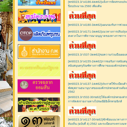
[พร0023.3/ว4186-4ตค62]แจ้งการจัดสรรงบประมา
ปีงบประมาณ 2560 เพิ่มเติม
[พร0023.3/ว4180-3ตค62]แผนรองรับการช่วยเหล
[พร0023.3/ว4171-3ตค62]แนวทางการปรับปรุง
สะดวกในการพิจารณาอนุญาตของทางราชการ 
[พร0023.3/ว537-3ตค62]ขอความร่วมมือเผยแพ
[พร0023.3/ว4155-2ตค62]การขอรับการสนับสนุ
สนับสนุนครุภัณฑ์ทางการศึกษาขององค์กรปกครอง
[พร0023.3/ว4137-1ตค62]ประกาศใช้ระเบียบสำ
พัสดุสถานธนานุบาลขององค์กรปกครองส่วนท้องถิ
2562
[พร0023.3/ว532-30กย62]ให้องค์กรปกครองส่วนท
การจัดส่งรายงานทางไปรษณีย์อิเล็กทรอนิกส์
[พร0023.3/ว4117-30กย62]ซักซ้อมแนวทางการปฏิ
ท้องถิ่น (ฉบับที่ 4) 2562 และระเบียบกระทรวงม