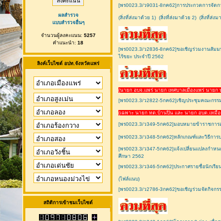
[พร0023.3/ว9031-8กค62]การประกวดการจัดกา
ผลสำรวจ
(สิ่งที่ส่งมาด้วย 1)
(สิ่งที่ส่งมาด้วย 2)
(สิ่งที่ส่ง
แบบสำรวจอื่นๆ
จำนวนผู้ลงคะแนน:
5257
คำแนะนำ:
18
[พร0023.3/ว2836-8กค62]ขอเชิญร่วมงานสัมมนา
ไร้ขยะ ประจำปี 2562
ลิงค์เว็บไซต์ อปท.จังหวัดแพร่
(นายก อบจ.แพร่ นายก เทศบาลเมืองแพร่ นายก ท
[พร0023.3/ว2822-5กค62]เชิญประชุมคณะกรรมก
(เฉพาะ นายก ทต.บ้านปิน และ นายก อบต.เหมือ
[พร0023.3/ว349-5กค62]มอบหมายข้าราชการสำน
[พร0023.3/ว348-5กค62]หลักเกณฑ์และวิธีการบริห
[พร0023.3/ว347-5กค62]แจ้งเปลี่ยนแปลงกำหนด
ศึกษา 2562
[พร0023.3/ว346-5กค62]ประกาศรายชื่อนักเรียนที
(ไฟล์แนบ)
[พร0023.3/ว2786-3กค62]ขอเชิญร่วมจัดกิจกรรม
สถิติการเข้าชมเว็บไซต์