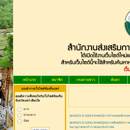
หน้าแรก
สมาชิก
กระดานข่าว
ค้นหา
แบบสำรวจเว็บไซต์ท้องถิ่นแพร่
คุณมีความพึงพอใจกับเว็บไซต์ท้องถิ่น
จังหวัดแพร่ เพียงใด
มาก
ปานกลาง
[พร0023.3/ว2833-8กค62]การกำหนดหลักเกณฑ
น้อย
[พร0023.3/ว2832-8กค62]ประกาศรับสมัครการคัด
ธนานุบาลประจำภาคและประจำเขต