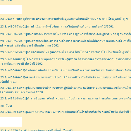
23.3/ว465-7พย61]ติดตาม ตรวจสอบการจัดทำข้อมูลผลการเรียนเฉลี่ยสะสมฯ 5 ภาคเรียน(รอบที่ 1) ฯ
23.3/ว4364-7พย61]การดำเนินการจัดซื้อจัดอาหารเสริม(นม)โรงเรียน ภาคเรียนที่ 2/2561
23.3/ว4363-7พย61]ประกาศกระทรวงมหาดไทย เรื่อง มาตรฐานการศึกษาระดับปฐมวัย มาตรฐานการศึกษ
23.3/ว4362-7พย61]ประชาสัมพันธ์และสำรวจองค์กรปกครองส่วนท้องถิ่นที่มีความพร้อมประสงค์จะรับเป
รปกครองส่วนท้องถิ่น ประจำปีงบประมาณ 2562
23.3/ว4361-7พย61]การเตรียมคนไทยสู่สตวรรษที่ 21 ภายใต้นโยบายการบริหารโดยโรงเรียนเป็นฐานใน
23.3/ว461-6พย61]โครงการพัฒนาคุณภาพการเรียนรู้สู่สากล โครงการย่อยการพัฒนาความสามารถทางวิ
าร ระดับนานาชาติ ประจำปี 2562
23.3/ว460-6พย61]ดำเนินการคัดเลือก โรงเรียนต้นแบบเสริมสร้างคุณธรรมจริยธรรมในสถานศึกษา สังกัด อป
23.3/ว459-6พย61]แจ้งองค์กรปกครองส่วนท้องถิ่นที่มีสถานศึกษาในสังกัดจัดส่งแบบสรุปงบหน้าประม
ร์มที่กำหนด
23.3/ว4342-6พย61]ข้อเสนอแนะว่าด้วยแนวทางปฏิบัติด้านการส่งเสริมความเสมอภาคและขจัดการเลือก
ติความเท่าเทียมระหว่างเพศ 2558
23.3/ว4341-6พย61]สำรวจข้อมูลการจัดทำความร่วมมือบริการสาธารณะระหว่างองค์กรปกครองส่วนท้อง
ี่ส่งมาด้วย]
23.3/ว4339-6พย61]แนวทางการสอบฌครงการแข่งขันคนเก่งในโรงเรียนท้องถิ่น ระดับจังหวัด ประจำปี
23.3/ว15576-5พย61]การขอรับงบแหล่งกักเก็บน้ำ ปีงบ 63