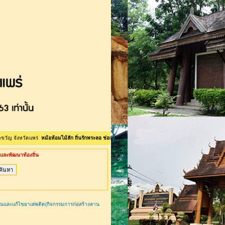
ัดแพร่
หม้อห้อมไม้สัก ถิ่นรักพระลอ ช่อแฮศรีเมือง ลือเลือนแพะเมืองผี คนแพร่นี้ใจงาม <>ยินดีต้อนรับเข้
ละพัฒนาท้องถิ่น
นและแก้ไขยาเสพติด(กิจกรรมการก่อสร้างลาน