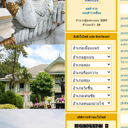
ผลสำรวจ
แบบสำรวจอื่นๆ
[พร00
จำนวนผู้ลงคะแนน:
5257
คำแนะนำ:
18
[พร00
[พร00
ลิงค์เว็บไซต์ อปท.จังหวัดแพร่
[พร00
องค์ก
[พร00
[พร00
วิชาก
[พร00
[พร00
แบบฟอ
[พร00
บัญญั
[พร00
[สิ่งท
[พร00
สถิติการเข้าชมเว็บไซต์
[พร00