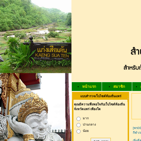
หน้าแรก
สมาชิก
แบบสำรวจเว็บไซต์ท้องถิ่นแพร่
คุณมีความพึงพอใจกับเว็บไซต์ท้องถิ่น
จังหวัดแพร่ เพียงใด
มาก
ปานกลาง
[พร0
น้อย
กีฬา/
(สิ่งท