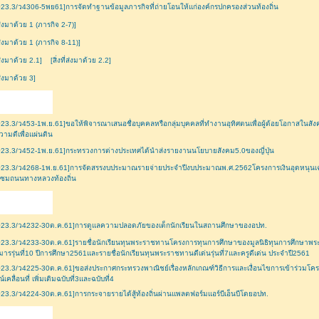
23.3/ว4306-5พย61]การจัดทำฐานข้อมูลภารกิจที่ถ่ายโอนให้แก่องค์กรปกครองส่วนท้องถิ่น
ี่ส่งมาด้วย 1 (ภารกิจ 2-7)]
ี่ส่งมาด้วย 1 (ภารกิจ 8-11)]
ี่ส่งมาด้วย 2.1]
[สิ่งที่ส่งมาด้วย 2.2]
ี่ส่งมาด้วย 3]
23.3/ว453-1พ.ย.61]ขอให้พิจารณาเสนอชื่อบุคคลหรือกลุ่มบุคคลที่ทำงานอุทิศตนเพื่อผู้ด้อยโอกาสในสังคมเ
วามดีเพื่อแผ่นดิน
23.3/ว452-1พ.ย.61]กระทรวงการต่างประเทศได้นำส่งรายงานนโยบายสังคม5.0ของญี่ปุ่น
23.3/ว4268-1พ.ย.61]การจัดสรรงบประมาณรายจ่ายประจำปีงบประมาณพ.ศ.2562โครงการเงินอุดหนุนเฉพาะ
แซมถนนทางหลวงท้องถิ่น
023.3/ว4232-30ต.ค.61]การดูแลความปลอดภัยของเด็กนักเรียนในสถานศึกษาของอปท.
23.3/ว4233-30ต.ค.61]รายชื่อนักเรียนทุนพระราชทานโครงการทุนการศึกษาของมูลนิธิทุนการศึกษา
มารรุ่นที่10 ปีการศึกษา2561และรายชื่อนักเรียนทุนพระราชทานดีเด่นรุ่นที่7และครูดีเด่น ประจำปี2561
23.3/ว4225-30ต.ค.61]ขอส่งประกาศกระทรวงพาณิชย์เรื่องหลักเกณฑ์วิธีการและเงื่อนไขการเข้าร่วมโคร
์เคลื่อนที่ เพิ่มเติมฉบับที่3และฉบับที่4
23.3/ว4224-30ต.ค.61]การกระจายรายได้สู้ท้องถิ่นผ่านแพลตฟอร์มแอร์บีเอ็นบีโดยอปท.