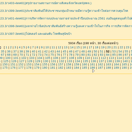
23.3/ว403-4ตค61]สรุปรายงานสถานการณ์ทางสังคมจังหวัดแพร่(สคจ.)
23.3/ว399-3ตค61]ประชาสัมพันธ์ให้ประชาชนกลุ่มเป้าหมายมีความรู้ความเข้าใจต่อการควบคุมโรค
23.3/ว401-4ตค61]การบริหารจัดการงบประมาณรายจ่ายประจำปีงบประมาณ 2561 งบเงินอุดหนุนทั่วไปด้
23.3/ว398-3ตค61]แจกจ่ายไวนิลประชาสัมพันธ์สร้างความรู้และความเข้าใจในภารกิจ การบริหารจัดก
23.3/ว397-3ตค61]โปสเตอร์ และแผ่นพับ โรคพิษสุนัขบ้า
5934 เรื่อง (198 หน้า, 30 เรื่องต่อหน้า)
[
1
|
2
|
3
|
4
|
5
|
6
|
7
|
8
|
9
|
10
|
11
|
12
|
13
|
14
|
15
|
16
|
17
|
18
|
19
|
20
|
21
|
22
|
23
|
|
35
|
36
|
37
|
38
|
39
|
40
|
41
|
42
|
43
|
44
|
45
|
46
|
47
|
48
|
49
|
50
|
51
|
52
|
53
|
54
|
55
|
|
67
|
68
|
69
|
70
|
71
|
72
|
73
|
74
|
75
|
76
|
77
|
78
|
79
|
80
|
81
|
82
|
83
|
84
|
85
|
86
|
87
|
99
|
100
|
101
|
102
|
103
|
104
|
105
|
106
|
107
|
108
|
109
|
110
|
111
|
112
|
113
|
114
|
115
4
|
125
|
126
|
127
|
128
|
129
|
130
|
131
|
132
|
133
|
134
|
135
|
136
|
137
|
138
|
139
|
140
|
|
150
|
151
|
152
|
153
|
154
|
155
|
156
|
157
|
158
|
159
|
160
|
161
|
162
|
163
|
164
|
165
|
1
|
175
|
176
|
177
|
178
|
179
|
180
|
181
|
182
|
183
|
184
|
185
|
186
|
187
|
188
|
189
|
190
|
1