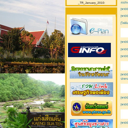
งบประ
_TR_January_2010:
[พร00
[พร00
[ไฟล์
[พร00
[พร00
[พร0
[พร0
ปกครอ
[พร00
[พร00
[พร0