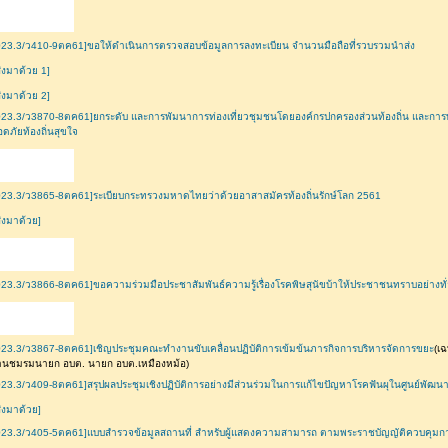
23.3/ว410-9ตค61]ขอให้ดำเนินการตรวจสอบข้อมูลการลงทะเบียน จำนวนมือถือที่รวบรวมนำส่ง
ี่ส่งมาด้วย 1]
ี่ส่งมาด้วย 2]
23.3/ว3870-8ตค61]ยกระดับ และการพัมนาการท่องเที่ยวชุมชนโดยองค์กรปกครองส่วนท้องถิ่น และการ
อดภัยท้องถิ่นสุขใจ
23.3/ว3865-8ตค61]ระเบียบกระทรวงมหาดไทยว่าด้วยอาสาสมัครท้องถิ่นรักษ์โลก 2561
ี่ส่งมาด้วย]
23.3/ว3866-8ตค61]ขอความร่วมมือประชาสัมพันธ์ความรู้เรื่องโรคพิษสุนัขบ้าให้ประชาชนทราบอย่างทั่วถ
23.3/ว3867-8ตค61]เชิญประชุมคณะทำงานขับเคลื่อนปฏิบัติการเข้มข้นภารกิจการบริหารจัดการขยะ
(เ
านชมรมนายก อบต. นายก อบต.เหมืองหม้อ)
23.3/ว409-8ตค61]สรุปผลประชุมเชิงปฏิบัติการอย่างมีส่วนร่วมในการแก้ไขปัญหาโรคฟันผุในศูนย์พัฒนา
ี่ส่งมาด้วย]
023.3/ว405-5ตค61]แบบสำรวจข้อมูลสถานที่ สำหรับผู้แสดงความสามารถ ตามพระราชบัญญัติควบคุม