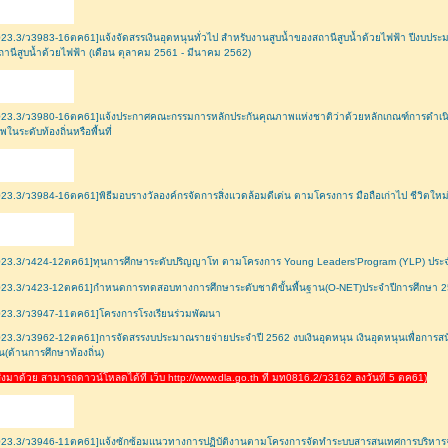
23.3/ว3983-16ตค61]แจ้งจัดสรรเงินอุดหนุนทั่วไป สำหรับงานสูบน้ำของสถานีสูบน้ำด้วยไฟฟ้า ปีงบประม
านีสูบน้ำด้วยไฟฟ้า (เดือน ตุลาคม 2561 - มีนาคม 2562)
023.3/ว3980-16ตค61]แจ้งประกาศคณะกรรมการหลักประกันคุณภาพแห่งชาติว่าด้วยหลักเกณฑ์การดำเน
ในระดับท้องถิ่นหรือพื้นที่
23.3/ว3984-16ตค61]พิธีมอบรางวัลองค์กรจัดการสิ่งแวดล้อมดีเด่น ตามโครงการ มือถือเก่าไป ชีวิตใหม่มา
023.3/ว424-12ตค61]ทุนการศึกษาระดับปริญญาโท ตามโครงการ Young Leaders'Program (YLP) ประจ
023.3/ว423-12ตค61]กำหนดการทดสอบทางการศึกษาระดับชาติขั้นพื้นฐาน(O-NET)ประจำปีการศึกษา 
023.3/ว3947-11ตค61]โครงการโรงเรียนร่วมพัฒนา
23.3/ว3962-12ตค61]การจัดสรรงบประมาณรายจ่ายประจำปี 2562 งบเงินอุดหนุน เงินอุดหนุนเพื่อการ
่น(ด้านการศึกษาท้องถิ่น)
ที่ส่งมาด้วย สามารถดาวน์โหลดได้ที่ เว็บ http://www.dla.go.th ที่ มท0816.2/ว3162 ลงวันที่ 5 ตค61)
23.3/ว3946-11ตค61]แจ้งซักซ้อมแนวทางการปฏิบัติงานตามโครงการจัดทำระบบสารสนเทศการบริหารจั