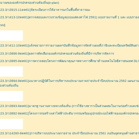
มาณขององค์กรปกครองส่วนท้องถิ่น(e-plan)
23.3/ว3915-11ตค61]จัดระเบียบการให้อาหารนกในพื้นที่สาธารณะ
23.3/ว413-10ตค61]ตรวจสอบและรวบรวมข้อมูล(แบบแสดงค่าไฟ 2561) แบบรายงานที่ 1 และ แบบรายงา
แนบ]
23.3/ว411-10ตค61]แจ้งขยายการรายงานผลฯบันทึกข้อมูลการจัดทำแผนที่ภาษีและทะเบียนทรัพย์สินผ่า
23.3/ว3896-9ตค61]ผลการคัดเลือกองอค์กรปกครองส่วนท้องถิ่นที่มีการบริหารจัดการ
023.3/ว3895-9ตค61]การตรวจสอบโครงการพัฒนาคุณภาพทางการศึกษาด้านเทคโนโลยีสารสนเทศ DLI
023.3/ว3894-9ตค61]แนวทางปฏิบัติในการบริหารงบประมาณรายจ่ายประจำปีงบประมาณ 2562 แผนงานบู
งส่วนท้องถิ่น
23.3/ว3893-9ตค61]มาตรฐานงานทางหลวงท้องถิ่น (การใช้ยางพาราเป็นส่วนผสมในงานก่อสร้างและซ่
23.3/ว3892-9ตค61]โครงการก่อสร้างเสาไฟฟ้าประติมากรรมพร้อมอุปกรณ์ระบบไฟฟ้าขององค์กรปกครองส
023.3/ว14260-9ตค61]การบริหารงบประมาณรายจ่าย ประจำปีงบประมาณ 2561 งบเงินอุดหนุนด้านสาธ