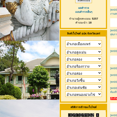
ผลสำรวจ
[พร00
แบบสำรวจอื่นๆ
งานสถ
จำนวนผู้ลงคะแนน:
5257
คำแนะนำ:
18
[พร0
ลิงค์เว็บไซต์ อปท.จังหวัดแพร่
สุขภาพ
[พร00
[พร0
[พร0
[พร0
[พร00
ท้องถิ
(สิ่ง
สถิติการเข้าชมเว็บไซต์
[พร00