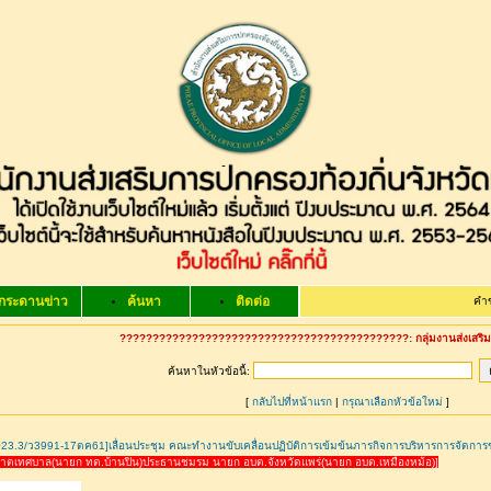
กระดานข่าว
ค้นหา
ติดต่อ
คำขวัญ จังห
????????????????????????????????????????????: กลุ่มงานส่งเสริมแ
ค้นหาในหัวข้อนี้:
[
กลับไปที่หน้าแรก
|
กรุณาเลือกหัวข้อใหม่
]
23.3/ว3991-17ตค61]เลื่อนประชุม คณะทำงานขับเคลื่อนปฏิบัติการเข้มข้นภารกิจการบริหารการจัดกา
บาตเทศบาล(นายก ทต.บ้านปิน)ประธานชมรม นายก อบต.จังหวัดแพร่(นายก อบต.เหมืองหม้อ)]