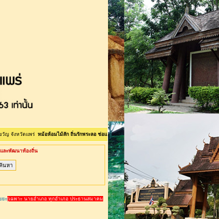
วัดแพร่
หม้อห้อมไม้สัก ถิ่นรักพระลอ ช่อแฮศรีเมือง ลือเลือนแพะเมืองผี คนแพร่นี้ใจงาม <>ยินดีต้อนรับเข
ละพัฒนาท้องถิ่น
รขยะ
[เฉพาะ นายอำเภอ ทุกอำเภอ ประธานสมาคม