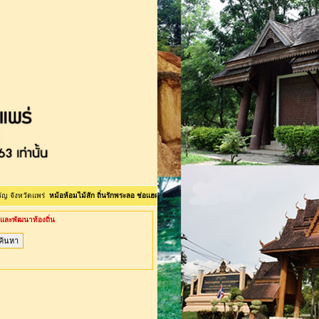
ัดแพร่
หม้อห้อมไม้สัก ถิ่นรักพระลอ ช่อแฮศรีเมือง ลือเลือนแพะเมืองผี คนแพร่นี้ใจงาม <>ยินดีต้อนรับเข้
ละพัฒนาท้องถิ่น