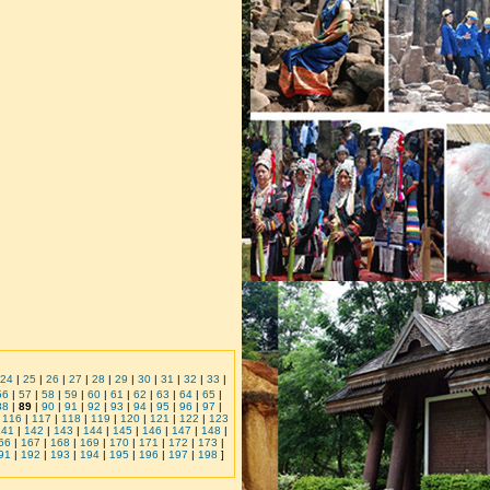
24
|
25
|
26
|
27
|
28
|
29
|
30
|
31
|
32
|
33
|
56
|
57
|
58
|
59
|
60
|
61
|
62
|
63
|
64
|
65
|
88
|
89
|
90
|
91
|
92
|
93
|
94
|
95
|
96
|
97
|
|
116
|
117
|
118
|
119
|
120
|
121
|
122
|
123
141
|
142
|
143
|
144
|
145
|
146
|
147
|
148
|
66
|
167
|
168
|
169
|
170
|
171
|
172
|
173
|
91
|
192
|
193
|
194
|
195
|
196
|
197
|
198
]