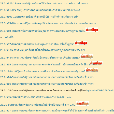
023.3/ว129-13มกราคม60]การสำรวจให้พนักงานสถาธนานุบาลพ้นจากตำแหน่ฯ
023.3/ว11-12มค59]โครงการความปลอดภัยและอาชีวอนามัยของประเทศ
023.3/ว109-12มค59]ตอบข้อหารือการปฏิบัติ การจัดทำแผนพัฒนา อปท
023.3/ว85-10มกราคม60]การสนับสนุนให้หน่อยงานราชการไทยจัดทำแบบฟอร์มเอกสารฯ
23.3/ว40-6มค59]คู่มือการสำรวจข้อมูลเพื่อจัดทำแผนพัฒนาเศรษฐกิจพอเพียง
เติม
คลิกที่นี่
23.3/ว07-9มค60]การจัดสอบประเมินคุณภาพการศึกษาขั้นพื้นฐานฯ
23.3/ว5-9มกราคม60]คำสั่งแต่งตั้งคำสั่งคณะกรรมการบูรณาการแผนรองรับฯ
23.3/ว4-9มกราคม60]ประชาสัมพันธ์การเสนอโครงการขอรับเงินกองทุนฯ
23.3/ว75-9มกราคม60]การรายงานผลการจัดทำแผนที่ภาษีและทะเบียนทรัพย์สินฯ
23.3/11-9มม60]การนำเด็กและเยาวชนดีเด่น เข้าเยี่ยมคารวะนายยกรัฐมนตรี
23.2/ว16-6มกราคม60]การยกเลิกมาตรการชะลอการสอบแข่งขันของท้องถิ่นชั่วคราว
23.2/ว16-6มกราคม60]การยกเลิกมาตรการชะลอการสอบแข่งขันของท้องถิ่นชั่วคราว
23.3/158-6มกราคม60]โครงการส่งเสริมอาสาสมัครสาธารณสุขประจำหมู่บ้าน
/uploader/003/2560/vt1
023.3/ว35-6มค60]การรายงานการจัดทำแผนที่ภาษีในระบบ info
23.29-5มค60]แจ้งการจัดสรร สนับสนุนเี้ยยังชีพผู้ป่วยเอดส์ งวด 2/60
23.3/ว27-5มกราคม60]แจ้งการจัดสรรงบประมาณเงินอุดหนุดทั่วไป โครงการสร้างหลักประกันด่านรายได้แก่