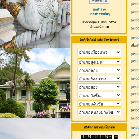
[พร0
ผลสำรวจ
[พร0
แบบสำรวจอื่นๆ
[พร0
จำนวนผู้ลงคะแนน:
5257
คำแนะนำ:
18
[พร0
[พร00
ลิงค์เว็บไซต์ อปท.จังหวัดแพร่
เพิ่ม
[พร00
[พร00
[พร00
[พร00
[พร00
[พร00
[พร00
[พร00
[พร0
สถิติการเข้าชมเว็บไซต์
[พร00
[พร00