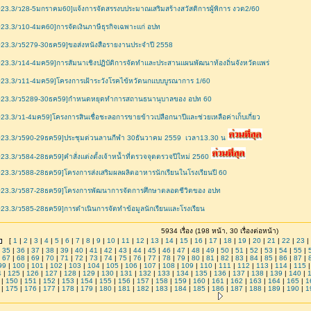
23.3/ว28-5มกราคม60]แจ้งการจัดสรรงบประมาณเสริมสร้างสวัสดิการผู้พิการ งวด2/60
23.3/ว10-4มค60]การจัดเงินภาษีธุรกิจเฉพาะแก่ อปท
023.3/ว5279-30ธค59]ขอส่งหนังสือรายงานประจำปี 2558
23.3/ว14-4มค59]การสัมนาเชิงปฏิบัติการจัดทำและประสานแผนพัฒนาท้องถิ่นจังหวัดแพร่
23.3/ว11-4มค59]โครงการเฝ้าระวังโรคไข้หวัดนกแบบบูรณาการ 1/60
023.3/ว5289-30ธค59]กำหนดหยุดทำการสถานธนานุบาลของ อปท 60
23.3/ว1-4มค59]โครงการสินเชื่อชะลอการขายข้าวเปลือกนาปีและช่วยเหลือค่าเก็บเกี่ยว
023.3/ว590-29ธค59]ประชุมด่วนลานกีฬา 30ธันวาคม 2559 เวลา13.30 น
23.3/ว584-28ธค59]คำสั่งแต่งตั้งเจ้าหน้้าที่ตรวจจุดตรวจปีใหม่ 2560
23.3/ว588-28ธค59]โครงการส่งเสริมผลผลิตอาหารนักเรียนในโรงเรียนปี 60
023.3/ว587-28ธค59]โครงการพัฒนาการจัดการศึกษาตลอดชีวิตของ อปท
23.3/ว585-28ธค59]การดำเนินการจัดทำข้อมูลนักเรียนและโรงเรียน
5934 เรื่อง (198 หน้า, 30 เรื่องต่อหน้า)
[
1
|
2
|
3
|
4
|
5
|
6
|
7
|
8
|
9
|
10
|
11
|
12
|
13
|
14
|
15
|
16
|
17
|
18
|
19
|
20
|
21
|
22
|
23
|
|
35
|
36
|
37
|
38
|
39
|
40
|
41
|
42
|
43
|
44
|
45
|
46
|
47
|
48
|
49
|
50
|
51
|
52
|
53
|
54
|
55
|
|
67
|
68
|
69
|
70
|
71
|
72
|
73
|
74
|
75
|
76
|
77
|
78
|
79
|
80
|
81
|
82
|
83
|
84
|
85
|
86
|
87
|
99
|
100
|
101
|
102
|
103
|
104
|
105
|
106
|
107
|
108
|
109
|
110
|
111
|
112
|
113
|
114
|
115
4
|
125
|
126
|
127
|
128
|
129
|
130
|
131
|
132
|
133
|
134
|
135
|
136
|
137
|
138
|
139
|
140
|
|
150
|
151
|
152
|
153
|
154
|
155
|
156
|
157
|
158
|
159
|
160
|
161
|
162
|
163
|
164
|
165
|
1
|
175
|
176
|
177
|
178
|
179
|
180
|
181
|
182
|
183
|
184
|
185
|
186
|
187
|
188
|
189
|
190
|
1