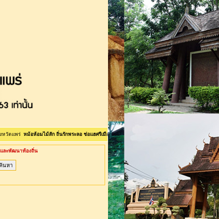
่
หม้อห้อมไม้สัก ถิ่นรักพระลอ ช่อแฮศรีเมือง ลือเลือนแพะเมืองผี คนแพร่นี้ใจงาม <>ยินดีต้อนรับเข้าสู่เว
ละพัฒนาท้องถิ่น