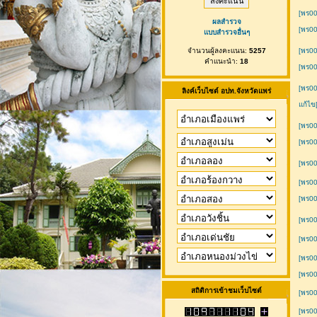
[พร00
ผลสำรวจ
[พร00
แบบสำรวจอื่นๆ
จำนวนผู้ลงคะแนน:
5257
[พร0
คำแนะนำ:
18
[พร0
[พร00
ลิงค์เว็บไซต์ อปท.จังหวัดแพร่
แก้ไข
[พร00
[พร0
[พร0
[พร00
[พร00
[พร00
[พร00
[พร00
[พร0
สถิติการเข้าชมเว็บไซต์
[พร0
[พร00