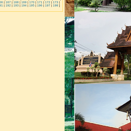
66
|
167
|
168
|
169
|
170
|
171
|
172
|
173
|
91
|
192
|
193
|
194
|
195
|
196
|
197
|
198
]