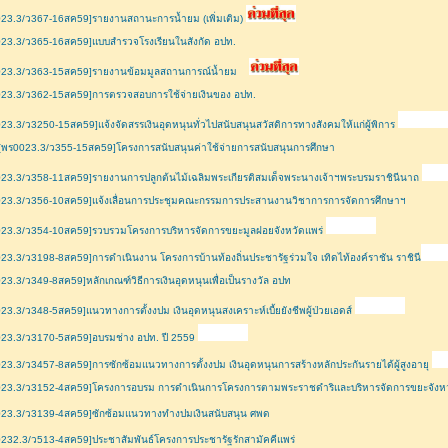
23.3/ว367-16สค59]รายงานสถานะการน้ำยม (เพิ่มเติม)
23.3/ว365-16สค59]แบบสำรวจโรงเรียนในสังกัด อปท.
023.3/ว363-15สค59]รายงานข้อมมูลสถานการณ์น้ำยม
023.3/ว362-15สค59]การตรวจสอบการใช้จ่ายเงินของ อปท.
23.3/ว3250-15สค59]แจ้งจัดสรรเงินอุดหนุนทั่วไปสนับสนุนสวัสดิการทางสังคมให้แก่ผู้พิการ
[พร0023.3/ว355-15สค59]โครงการสนับสนุนค่าใช้จ่ายการสนับสนุนการศึกษา
23.3/ว358-11สค59]รายงานการปลูกต้นไม้เฉลิมพระเกียรติสมเด็จพระนางเจ้าฯพระบรมราชินีนาถ
023.3/ว356-10สค59]แจ้งเลื่อนการประชุมคณะกรรมการประสานงานวิชาการการจัดการศึกษาฯ
023.3/ว354-10สค59]รวบรวมโครงการบริหารจัดการขยะมูลฝอยจังหวัดแพร่
23.3/ว3198-8สค59]การดำเนินงาน โครงการบ้านท้องถิ่นประชารัฐร่วมใจ เทิดไท้องค์ราชัน ราชินี
23.3/ว349-8สค59]หลักเกณฑ์วิธีการเงินอุดหนุนเพื่อเป็นรางวัล อปท
23.3/ว348-5สค59]แนวทางการตั้งงปม เงินอุดหนุนสงเคราะห์เบี้ยยังชีพผู้ป่วยเอดส์
23.3/ว3170-5สค59]อบรมช่าง อปท. ปี 2559
23.3/ว3457-8สค59]การซักซ้อมแนวทางการตั้งงปม เงินอุดหนุนการสร้างหลักประกันรายได้ผู้สูงอายุ
023.3/ว3152-4สค59]โครงการอบรม การดำเนินการโครงการตามพระราชดำริและบริหารจัดการขยะจังหว
023.3/ว3139-4สค59]ซักซ้อมแนวทางทำงปมเงินสนับสนุน ศพด
232.3/ว513-4สค59]ประชาสัมพันธ์โครงการประชารัฐรักสามัคคีแพร่