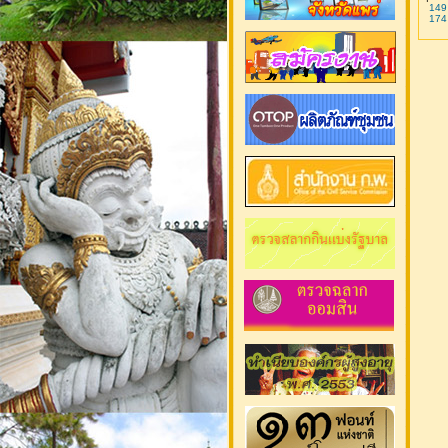
149
174