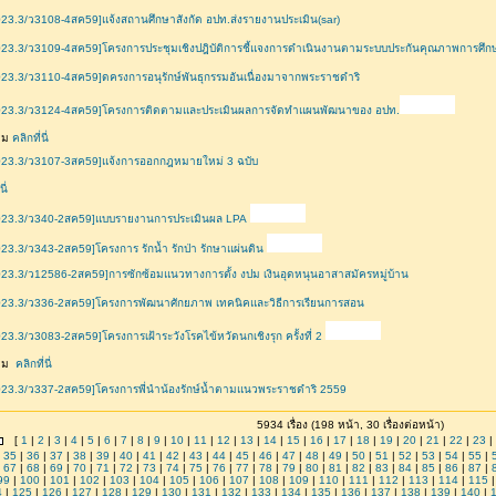
23.3/ว3108-4สค59]แจ้งสถานศึกษาสังกัด อปท.ส่งรายงานประเมิน(sar)
23.3/ว3109-4สค59]โครงการประชุมเชิงปฎิบัติการชี้แจงการดำเนินงานตามระบบประกันคุณภาพการศึก
23.3/ว3110-4สค59]ดครงการอนุรักษ์พันธุกรรมอันเนื่องมาจากพระราชดำริ
023.3/ว3124-4สค59]โครงการติดตามและประเมินผลการจัดทำแผนพัฒนาของ อปท.
ติม
คลิกที่นี่
023.3/ว3107-3สค59]แจ้งการออกกฎหมายใหม่ 3 ฉบับ
นี่
023.3/ว340-2สค59]แบบรายงานการประเมินผล LPA
23.3/ว343-2สค59]โครงการ รักน้ำ รักป่า รักษาแผ่นดิน
23.3/ว12586-2สค59]การซักซ้อมแนวทางการตั้ง งปม เงินอุดหนุนอาสาสมัครหมู่บ้าน
023.3/ว336-2สค59]โครงการพัฒนาศักยภาพ เทคนิคและวิธีการเรียนการสอน
23.3/ว3083-2สค59]โครงการเฝ้าระวังโรคไข้หวัดนกเชิงรุก ครั้งที่ 2
เติม
คลิกที่นี่
23.3/ว337-2สค59]โครงการพี่นำน้องรักษ์น้ำตามแนวพระราชดำริ 2559
5934 เรื่อง (198 หน้า, 30 เรื่องต่อหน้า)
[
1
|
2
|
3
|
4
|
5
|
6
|
7
|
8
|
9
|
10
|
11
|
12
|
13
|
14
|
15
|
16
|
17
|
18
|
19
|
20
|
21
|
22
|
23
|
|
35
|
36
|
37
|
38
|
39
|
40
|
41
|
42
|
43
|
44
|
45
|
46
|
47
|
48
|
49
|
50
|
51
|
52
|
53
|
54
|
55
|
|
67
|
68
|
69
|
70
|
71
|
72
|
73
|
74
|
75
|
76
|
77
|
78
|
79
|
80
|
81
|
82
|
83
|
84
|
85
|
86
|
87
|
99
|
100
|
101
|
102
|
103
|
104
|
105
|
106
|
107
|
108
|
109
|
110
|
111
|
112
|
113
|
114
|
115
4
|
125
|
126
|
127
|
128
|
129
|
130
|
131
|
132
|
133
|
134
|
135
|
136
|
137
|
138
|
139
|
140
|