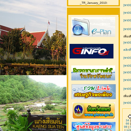
_TR_January_2010:
[พร00
[พร00
[พร00
[พร0
เพิ่มเ
[พร0
คลิกที่
[พร0
[พร00
[พร00
[พร0
[พร00
เพิ่ม
[พร00
34
66
98
|
|
12