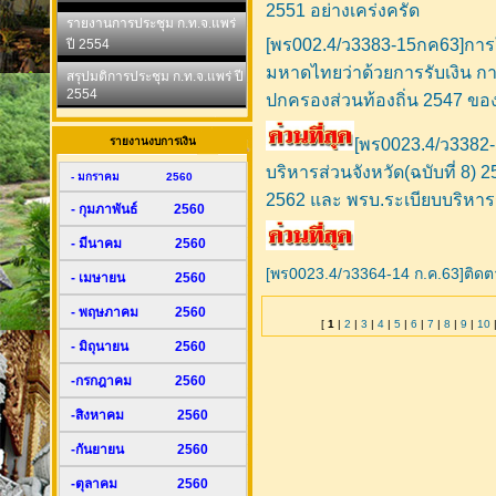
2551 อย่างเคร่งครัด
รายงานการประชุม ก.ท.จ.แพร่
[พร002.4/ว3383-15กค63]การใ
ปี 2554
มหาดไทยว่าด้วยการรับเงิน กา
สรุปมติการประชุม ก.ท.จ.แพร่ ปี
2554
ปกครองส่วนท้องถิ่น 2547 ของผ
รายงานงบการเงิน
[พร0023.4/ว3382
บริหารส่วนจังหวัด(ฉบับที่ 8)
- มกราคม 2560
2562 และ พรบ.ระเบียบบริหารร
- กุมภาพันธ์ 2560
- มีนาคม 2560
[พร0023.4/ว3364-14 ก.ค.63]ติดต
- เมษายน 2560
- พฤษภาคม 2560
[
1
|
2
|
3
|
4
|
5
|
6
|
7
|
8
|
9
|
10
- มิถุนายน 2560
-กรกฎาคม 2560
-สิงหาคม 2560
-กันยายน 2560
-ตุลาคม 2560