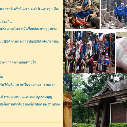
่งชาติ ครั้งที่ ๓๔ ประจำปี ๒๕๕๖ "เมือง
ท้องถิ่น
ประมาณในการจัดซื้อกล่องบรรจุถุงยาง
ปฏิบัติตามพระราชบัญญัติคำสั่งเรียกของ
ณราคากลางงานก่อสร้างใหม่
ิ่น
กับวินัยสัมมนาเครื่อข่ายคณะกรรมการ
ไม่ได้ ตามมาตรา ๒๓๙ ของรัฐธรรมนูญ
ิเล็กทรอนิกส์ขององค์กรปกครองส่วนท้อง