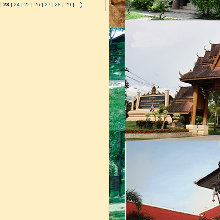
|
23
|
24
|
25
|
26
|
27
|
28
|
29
]