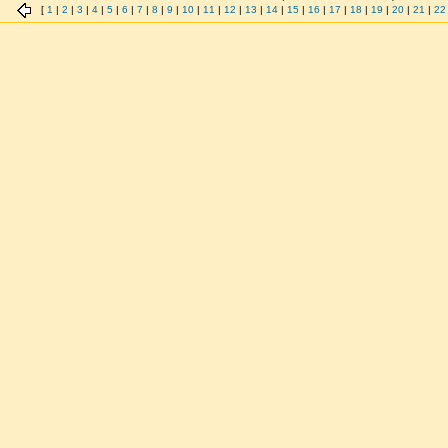
[
1
|
2
|
3
|
4
|
5
|
6
|
7
|
8
|
9
|
10
|
11
|
12
|
13
|
14
|
15
|
16
|
17
|
18
|
19
|
20
|
21
|
22