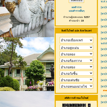
พ.ศ
[พร0
ผลสำรวจ
แบบสำรวจอื่นๆ
[พร0
จำนวนผู้ลงคะแนน:
5257
[พร0
คำแนะนำ:
18
[พร0
ลิงค์เว็บไซต์ อปท.จังหวัดแพร่
[พร0
[พร0
๒๕๕
[พร0
[พร0
[พร0
[พร0
[พร0
[พร0
[พร0
[พร0
สถิติการเข้าชมเว็บไซต์
[พร0