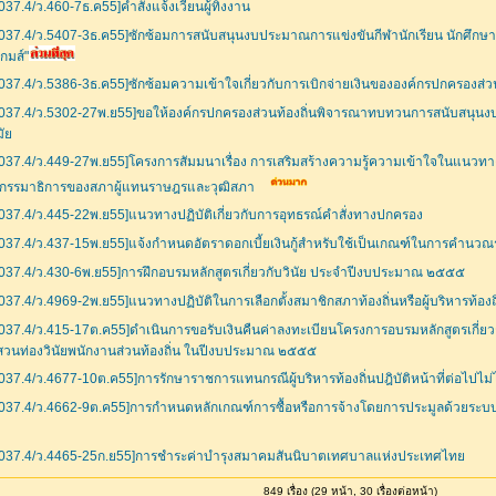
037.4/ว.460-7ธ.ค55]คำสั่งแจ้งเวียนผู้ทิ้งงาน
037.4/ว.5407-3ธ.ค55]ซักซ้อมการสนับสนุนงบประมาณการแข่งขันกีฬานักเรียน นักศึกษาแห
กมส์"
037.4/ว.5386-3ธ.ค55]ซักซ้อมความเข้าใจเกี่ยวกับการเบิกจ่ายเงินขององค์กรปกครองส่วน
037.4/ว.5302-27พ.ย55]ขอให้องค์กรปกครองส่วนท้องถิ่นพิจารณาทบทวนการสนับสนุนงบ
ัย
037.4/ว.449-27พ.ย55]โครงการสัมมนาเรื่อง การเสริมสร้างความรู้ความเข้าใจในแนวทาง
รรมาธิการของสภาผู้แทนราษฎรและวุฒิสภา
037.4/ว.445-22พ.ย55]แนวทางปฏิบัติเกี่ยวกับการอุทธรณ์คำสั่งทางปกครอง
037.4/ว.437-15พ.ย55]แจ้งกำหนดอัตราดอกเบี้ยเงินกู้สำหรับใช้เป็นเกณฑ์ในการคำนว
037.4/ว.430-6พ.ย55]การฝึกอบรมหลักสูตรเกี่ยวกับวินัย ประจำปีงบประมาณ ๒๕๕๕
037.4/ว.4969-2พ.ย55]แนวทางปฏิบัติในการเลือกตั้งสมาชิกสภาท้องถิ่นหรือผู้บริหารท้องถ
037.4/ว.415-17ต.ค55]ดำเนินการขอรับเงินคืนค่าลงทะเบียนโครงการอบรมหลักสูตรเกี่ยว
วนท่องวินัยพนักงานส่วนท้องถิ่น ในปีงบประมาณ ๒๕๕๕
037.4/ว.4677-10ต.ค55]การรักษาราชการแทนกรณีผู้บริหารท้องถิ่นปฎิบัติหน้าที่ต่อไป
037.4/ว.4662-9ต.ค55]การกำหนดหลักเกณฑ์การซื้อหรือการจ้างโดยการประมูลด้วยระบบอ
037.4/ว.4465-25ก.ย55]การชำระค่าบำรุงสมาคมสันนิบาตเทศบาลแห่งประเทศไทย
849 เรื่อง (29 หน้า, 30 เรื่องต่อหน้า)