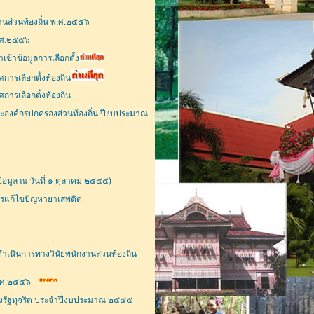
านส่วนท้องถิ่น พ.ศ.๒๕๕๖
พ.ศ.๒๕๕๖
ข้าข้อมูลการเลือกตั้ง
ารเลือกตั้งท้องถิ่น
ารเลือกตั้งท้องถิ่น
ะองค์กรปกครองส่วนท้องถิ่น ปีงบประมาณ
อมูล ณ วันที่ ๑ ตุลาคม ๒๕๕๕)
การแก้ไขปัญหายาเสพติด
ำเนินการทางวินัยพนักงานส่วนท้องถิ่น
พ.ศ.๒๕๕๖
ของรัฐทุจริต ประจำปีงบประมาณ ๒๕๕๕