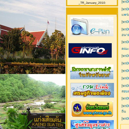
[พร0
_TR_January_2010:
[พร0
แพร่เ
[พร0
[พร0
อนาม
[พร0
คณะก
[พร0
[พร0
[พร0
[พร0
[พร0
สอบส
[พร0
[พร0
ถิ่น
[พร0