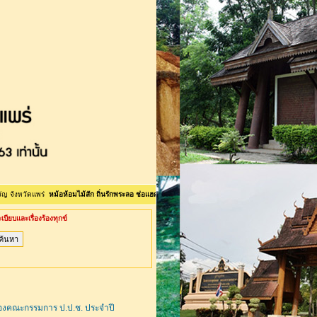
แพร่
หม้อห้อมไม้สัก ถิ่นรักพระลอ ช่อแฮศรีเมือง ลือเลือนแพะเมืองผี คนแพร่นี้ใจงาม <>ยินดีต้อนรับเข้าสู
และเรื่องร้องทุกข์
องคณะกรรมการ ป.ป.ช. ประจำปี