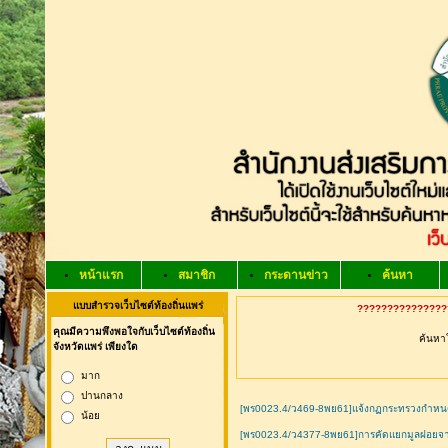
หน้าแรก
สมาชิก
กระดานข่าว
ค้นหา
แบบสำรวจเว็บไซต์ท้องถิ่นแพร่
?????????????????
คุณมีความพึงพอใจกับเว็บไซต์ท้องถิ่น
ค้นหาใ
จังหวัดแพร่ เพียงใด
มาก
ปานกลาง
[พร0023.4/ว469-8พย61]แจ้งกฏกระทรวงกำหนดลั
น้อย
[พร0023.4/ว4377-8พย61]การคัดแยกมูลฝอยจา