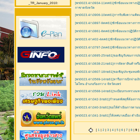
_TR_January_2010:
[พร0023.4/ว3934-11ตค61]ซักซ้อมแนวทางปฏิบัต
กาชาดจังหวัด
[พร0023.4/ว3906-10ตค61]การรับฟังความคิดเห็น
[พร0023.4/ว3897-9ตค61]ซักซ้อมแนวทางการปฏิ
[พร0023.4/ว3861-8ตค61]ซักซ้อมแนวปฏิบัติกา
[พร0023.4/ว402-4ตค61]ซักซ้อมแนวทางปฏิบัติ
[พร0023.4/ว3797-2ตค61]ซักซ้อมแนวทางการปฏ
[พร0023.4/ว3695-25กย61]ขอเชิญรับชมการปร
[พร0023.4/ว3638-21กย61]การจัดหาสินค้าหรือ
[พร0023.4/ว3607-18กย61]ขอเชิญประชุมหอพั
[พร0023.4/ว3569-14กย61]หารือการเบิกจ่ายเง
ไผ่โทน อำเภอร้องกวาง จัหวัดแพร่
[พร0023.4/ว3568-14กย61]ระเบียบกระทรวงมหาดไ
[พร0023.4/ว342-3กย61]กำหนดพัสดุที่ต้องการส่งเ
[พร0023.4/ว340-3กย61]ขอให้ดำเนินการตามมติ
[พร0023.4/ว341-3กย61]ให้เทศบาลเมือง ดำเนิน
[
1
|
2
|
3
|
4
|
5
|
6
|
7
|
8
|
9
|