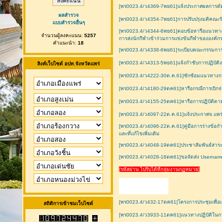
[พร0023.4/ว4369-7พย61]แจ้งประกาศผลการตัดส
ผลสำรวจ
[พร0023.4/ว4354-7พย61]การปรับปรุงมติคณะรั
แบบสำรวจอื่นๆ
[พร0023.4/ว4344-6พย61]ตอบข้อหารือแนวทางป
จำนวนผู้ลงคะแนน:
5257
การส่งนักกีฬาเข้าร่วมการแข่งขันกีฬาขององค์ก
คำแนะนำ:
18
[พร0023.4/ว4338-6พย61]ระเบียบคณะกรรมการกา
[พร0023.4/ว4313-5พย61]แจ้งกำชับการปฏิบัติ
ลิงค์เว็บไซต์ อปท.จังหวัดแพร่
[พร0023.4/ว4222-30ต.ค.61]ซักซ้อมแนวทางกา
[พร0023.4/ว4180-29ตค61]หารือกรณีการเบิกจ่
[พร0023.4/ว4155-25ตค61]หารือการปฏิบัติตามแ
[พร0023.4/ว4097-22ต.ค.61]แจ้งประกาศจ.แพร่
[พร0023.4/ว4096-22ต.ค.61]คู่มือการร่างข้อ
และที่แก้ไขเพิ่มเติม
[พร0023.4/ว4048-19ตค61]ประชาสัมพันธ์สาระสำคั
[พร0023.4/ว4028-18ตค61]ขอจัดส่ง Username
[รหัสผ่าน ไปรับได้ที่กลุ่มงานกฏหมาย]
[พร0023.4/ว432-17ตค61]โครงการประชุมเพื่อเ
สถิติการเข้าชมเว็บไซต์
[พร0023.4/ว3933-11ตค61]แนวทางปฏิบัติในการ