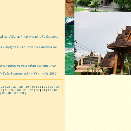
ำนาจให้แก่องค์กรปกครองส่วนท้องถิ่น 2542
)แก่ผู้ปฏิบัติงานด้านพัสดุขององค์กรปกครอง
ครองส่วนท้องถิ่น ประจำเดือน กันยายน 2562
ดซื้อจัดจ้างและการบริหารพัสดุภาครัฐ 2560
|
25
|
26
|
27
|
28
|
29
|
30
|
31
|
32
|
33
|
34
|
57
|
58
|
59
|
60
|
61
|
62
|
63
|
64
|
65
|
66
|
|
85
|
86
|
87
|
88
]