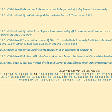
23.5/ว557-18ตค62]ซ้อมความเข้าใจแนวทางการแจ้งข้อมูลการเป็นผู้ทำบัญชีของหน่วยงานภาครัฐ
23.5/ว4371-17ตค62]การจัดเก็บข้อมูลสถิติการคลังท้องถิ่น ประจำปีงบประมาณ 2562
23.5/ว4343-17ตค62]การโอนเงินภาษีมูลค่าเพิ่มตามพระราชบัญญัติกำหนดแผนและขั้นตอนการกระจายอ
่ 9/2562 เดือนมิถุนายน 2562
23.5/ว553-16ตค62]โครงการฝึกอบรมการปฏิบัติงานในระบบจัดซื้อจัดจ้างภาครัฐด้วยอิเล็กทรอนิกส์ (e-GP
้องถิ่น และสถานศึกษาในสังกัดองค์กรปกครองสว่นท้องถิ่น ประจำปี 2563
23.5/ว4279-11ตค62]การกันเงินไว้เบิกเหลื่อมปีและการขยายเวลาเบิกจ่ายงบประมาณ
23.5/ว551-10ตค62]สำนักงานที่ดินจังหวัดแพร่แจ้งรายละเอียดการจัดเก็บและนำส่งเงินรายได้องค์กรปก
23.5/ว488-10ตค62]แจ้งซ้อมความเข้าใจเกี่ยวกับผู้มีอำนาจอนุมัติแก้ไขสัญญาตามพระราชบัญญัติการจั
2622 เรื่อง (88 หน้า, 30 เรื่องต่อหน้า)
[
1
|
2
|
3
|
4
|
5
|
6
|
7
|
8
|
9
|
10
|
11
|
12
|
13
|
14
|
15
|
16
|
17
|
18
|
19
|
20
|
21
|
22
|
23
|
24
|
36
|
37
|
38
|
39
|
40
|
41
|
42
|
43
|
44
|
45
|
46
|
47
|
48
|
49
|
50
|
51
|
52
|
53
|
54
|
55
|
56
|
67
|
68
|
69
|
70
|
71
|
72
|
73
|
74
|
75
|
76
|
77
|
78
|
79
|
80
|
81
|
82
|
83
|
84