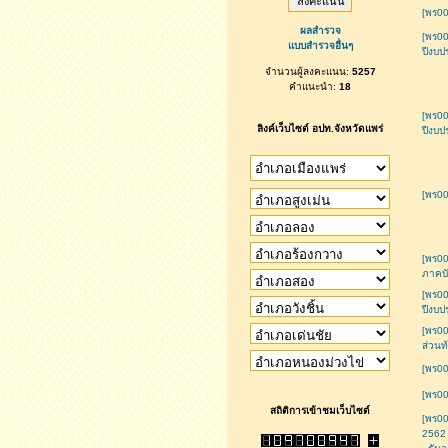
[พร00
ผลสำรวจ
[พร0
แบบสำรวจอื่นๆ
ปีงบป
จำนวนผู้ลงคะแนน:
5257
คำแนะนำ:
18
[พร0
ลิงค์เว็บไซต์ อปท.จังหวัดแพร่
ปีงบป
[พร00
[พร00
ภาคบั
[พร0
ปีงบป
[พร00
ส่วนท้
[พร00
[พร00
สถิติการเข้าชมเว็บไซต์
[พร0
2562 