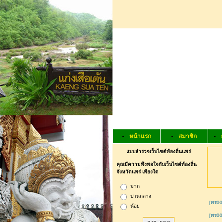
หน้าแรก
สมาชิก
แบบสำรวจเว็บไซต์ท้องถิ่นแพร่
คุณมีความพึงพอใจกับเว็บไซต์ท้องถิ่น
จังหวัดแพร่ เพียงใด
มาก
ปานกลาง
[พร00
น้อย
[พร00