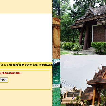
่
หม้อห้อมไม้สัก ถิ่นรักพระลอ ช่อแฮศรีเมือง ลือเลือนแพะเมืองผี คนแพร่นี้ใจงาม <>ยินดีต้อนรับเข้าสู่เว็
ัญชีและการตรวจสอบ