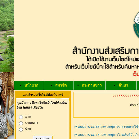
หน้าแรก
สมาชิก
กระดานข่าว
ค้นหา
แบบสำรวจเว็บไซต์ท้องถิ่นแพร่
???????????????
คุณมีความพึงพอใจกับเว็บไซต์ท้องถิ่น
ค้นหาใ
จังหวัดแพร่ เพียงใด
มาก
ปานกลาง
[พร0023.5/ว4765-25พย59]การรายงานการใช้จ
น้อย
[พร0023.5/ว4716-23พย59]การโอนเงินที่จัดเก