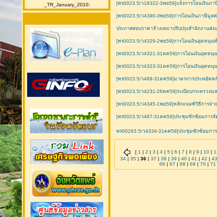
[พร0023.5/ว18322-3พย59]แจ้งการโอนเงินภาษ
_TR_January_2010:
[พร0023.5/ว4390-3พย59]การโอนเงินภาษีมูลค่า
ประกาศสอบราคาจ้างเหมาปรับปรุงสำนักงานส่งเส
[พร0023.5/ว4329-2พย59]การโอนเงินอุดหนุนทั
[พร0023.5/ว4321-31ตค59]การโอนเงินอุดหนุนทั่วไป 
[พร0023.5/ว4323-31ตค59]การโอนเงินอุดหนุนทั
[พร0023.5/ว489-31ตค59]มาตรการประหยัดพลัง
[พร0023.5/ว4231-26ตค59]ระเบียบกระทรวงมห
[พร0023.5/ว4345-1พย59]หลักเกณฑ์วิธีการจ่าย
[พร0023.5/ว487-31ตค59]ประชุมซักซ้อมการจ
พร00263.5/ว4334-31ตค59]ประชุมซักซ้อมการ
[
1
|
2
|
3
|
4
|
5
|
6
|
7
|
8
|
9
|
10
|
1
34
|
35
|
36
|
37
|
38
|
39
|
40
|
41
|
42
|
4
66
|
67
|
68
|
69
|
70
|
71