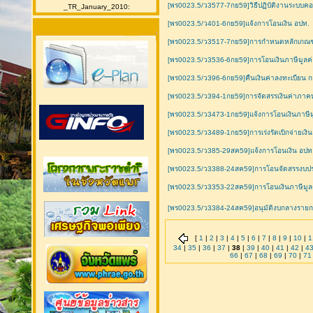
[พร0023.5/ว3577-7กย59]วิธีปฏิบัติงานระบบคอ
_TR_January_2010:
[พร0023.5/ว401-6กย59]แจ้งการโอนเงิน อปท.
[พร0023.5/ว3517-7กย59]การกำหนดหลักเกณฑ์การ
[พร0023.5/ว3536-6กย59]การโอนเงินภาษีมูลค
[พร0023.5/ว396-6กย59]คืนเงินค่าลงทะเบียน ก
[พร0023.5/ว394-1กย59]การจัดสรรเงินค่าภาค
[พร0023.5/ว3473-1กย59]แจ้งการโอนเงินภาษีมู
[พร0023.5/ว3489-1กย59]การเร่งรัดเบิกจ่ายเงิ
[พร0023.5/ว385-29สค59]แจ้งการโอนเงิน อปท
[พร0023.5/ว3388-24สค59]การโอนจัดสรรงบประม
[พร0023.5/ว3353-22สค59]การโอนเงินภาษีมูล
[พร0023.5/ว3384-24สค59]อนุมัติงบกลางรายการ
[
1
|
2
|
3
|
4
|
5
|
6
|
7
|
8
|
9
|
10
|
1
34
|
35
|
36
|
37
|
38
|
39
|
40
|
41
|
42
|
4
66
|
67
|
68
|
69
|
70
|
71