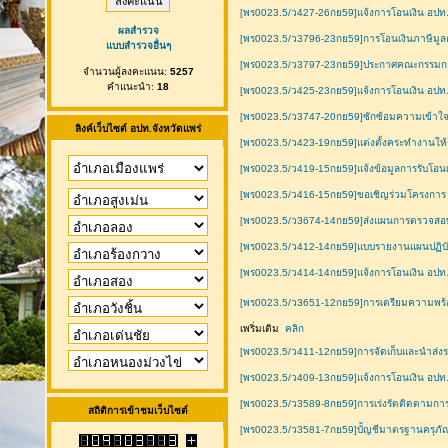
[พร0023.5/ว427-26กย59]แจ้งการโอนเงิน อปท
ผลสำรวจ
[พร0023.5/ว3796-23กย59]การโอนเงินภาษีมูลค่
แบบสำรวจอื่นๆ
[พร0023.5/ว3797-23กย59]ประกาศคณะกรรมกา
จำนวนผู้ลงคะแนน:
5257
คำแนะนำ:
18
[พร0023.5/ว425-23กย59]แจ้งการโอนเงิน อปท
[พร0023.5/ว3747-20กย59]ซักซ้อมความเข้าใจก
ลิงค์เว็บไซต์ อปท.จังหวัดแพร่
[พร0023.5/ว423-19กย59]แต่งตั้งคระทำงานให้คำ
[พร0023.5/ว419-15กย59]แจ้งข้อมูลการรับโอน
[พร0023.5/ว416-15กย59]ขอเชิญร่วมโครงการ ก
[พร0023.5/ว3674-14กย59]ส่งแผนการตรวจสอบเ
[พร0023.5/ว412-14กย59]แบบรายงานแผนปฏิบัติ
[พร0023.5/ว414-14กย59]แจ้งการโอนเงิน อปท
[พร0023.5/ว3651-12กย59]การเตรียมความพร้อ
เพริ่มเติม
คลิก
[พร0023.5/ว411-12กย59]การจัดเก็บและนำส่งร
[พร0023.5/ว409-13กย59]แจ้งการโอนเงิน อปท
[พร0023.5/ว3589-8กย59]การเร่งรัดติดตามก
สถิติการเข้าชมเว็บไซต์
[พร0023.5/ว3581-7กย59]บััญชีมาตรฐานครุภั