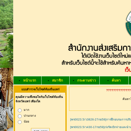
หน้าแรก
สมาชิก
กระดานข่าว
ค้นหา
แบบสำรวจเว็บไซต์ท้องถิ่นแพร่
???????????????
คุณมีความพึงพอใจกับเว็บไซต์ท้องถิ่น
ค้นหาใ
จังหวัดแพร่ เพียงใด
มาก
ปานกลาง
[พร0023.5/ว3826-27กย59]การฝึกอบรมการปรับป
น้อย
[พร0023.5/ว430-17กย59]เร่งรัดเบิกจ่ายและนำเ