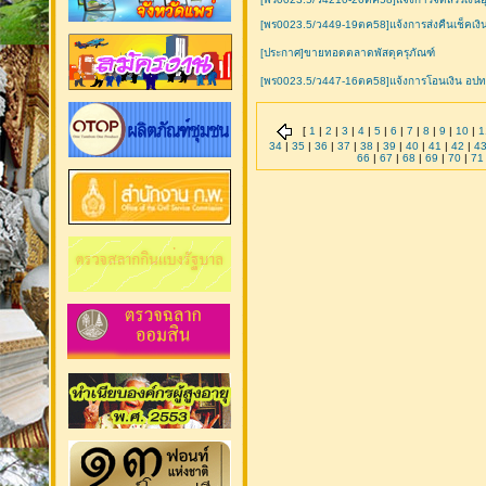
[พร0023.5/ว449-19ตค58]แจ้งการส่งคืนเช็คเงิน
[ประกาศ]ขายทอดตลาดพัสดุครุภัณฑ์
[พร0023.5/ว447-16ตค58]แจ้งการโอนเงิน อปท
[
1
|
2
|
3
|
4
|
5
|
6
|
7
|
8
|
9
|
10
|
1
34
|
35
|
36
|
37
|
38
|
39
|
40
|
41
|
42
|
4
66
|
67
|
68
|
69
|
70
|
71