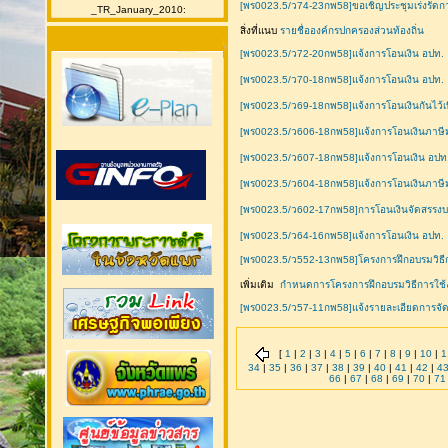
[พร0023.5/ว74-23กพ58]ขอเชิญประชุมเร่งรัดการ
_TR_January_2010:
สิ่งที่แนบ
รายชื่อองค์กรปกครองส่วนท้องถิ่น
[พร0023.5/ว72-20กพ58]แจ้งการโอนเงิน อปท.
[พร0023.5/ว70-18กพ58]แจ้งการโอนเงิน อปท.
[พร0023.5/ว69-18กพ58]แจ้งการโอนเงินกันไว้เบ
[พร0023.5/ว606-18กพ58]แจ้งการโอนเงินภาษีม
[พร0023.5/ว607-18กพ58]แจ้งการโอนเงิน อปท.โ
[พร0023.5/ว604-18กพ58]แจ้งการโอนเงินภาษีมูล
[พร0023.5/ว602-17กพ58]การโอนเงินจัดสรรงบ
[พร0023.5/ว64-16กพ58]แจ้งการโอนเงิน อปท.
[พร0023.5/ว552-13กพ58]โครงการฝึกอบรมวิธีกา
เพิ่มเติม
กำหนดการโครงการฝึกอบรมวิธีการใช
[พร0023.5/ว57-11กพ58]แจ้งรายละเอียดการจัดเ
[
1
|
2
|
3
|
4
|
5
|
6
|
7
|
8
|
9
|
10
|
1
34
|
35
|
36
|
37
|
38
|
39
|
40
|
41
|
42
|
4
66
|
67
|
68
|
69
|
70
|
71