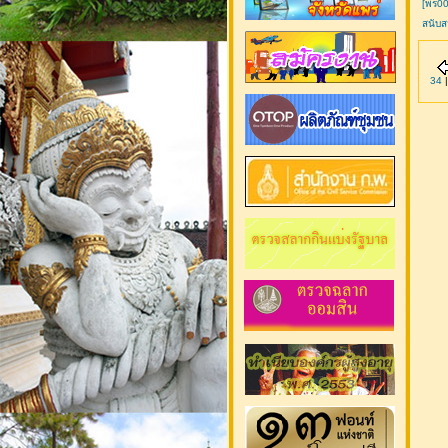
[พร00
สนับส
34