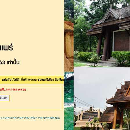
้สัก ถิ่นรักพระลอ ช่อแฮศรีเมือง ลือเลือนแพะเมืองผี คนแพร่นี้ใจงาม <>ยินดีต้อนรับเข้าสู่เว็บไซต์สำนักง
ัญชีและการตรวจสอบ
ม ตามประกาศกรมการส่งเสริมการปกครองท้องถิ่น