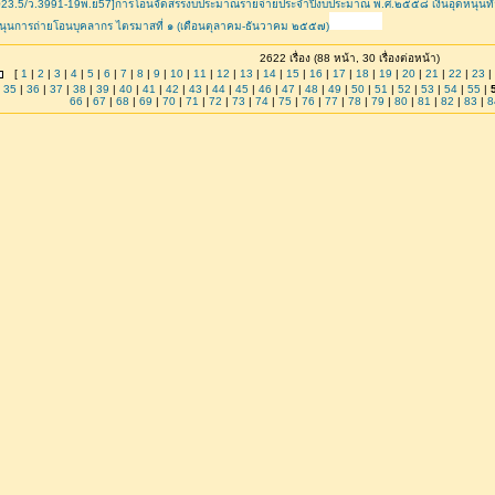
23.5/ว.3991-19พ.ย57]การโอนจัดสรรงบประมาณรายจ่ายประจำปีงบประมาณ พ.ศ.๒๕๕๘ เงินอุดหนุนทั่วไ
นุนการถ่ายโอนบุคลากร ไตรมาสที่ ๑ (เดือนตุลาคม-ธันวาคม ๒๕๕๗)
2622 เรื่อง (88 หน้า, 30 เรื่องต่อหน้า)
[
1
|
2
|
3
|
4
|
5
|
6
|
7
|
8
|
9
|
10
|
11
|
12
|
13
|
14
|
15
|
16
|
17
|
18
|
19
|
20
|
21
|
22
|
23
|
|
35
|
36
|
37
|
38
|
39
|
40
|
41
|
42
|
43
|
44
|
45
|
46
|
47
|
48
|
49
|
50
|
51
|
52
|
53
|
54
|
55
|
66
|
67
|
68
|
69
|
70
|
71
|
72
|
73
|
74
|
75
|
76
|
77
|
78
|
79
|
80
|
81
|
82
|
83
|
8