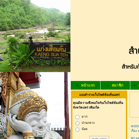
หน้าแรก
สมาชิก
แบบสำรวจเว็บไซต์ท้องถิ่นแพร่
คุณมีความพึงพอใจกับเว็บไซต์ท้องถิ่น
จังหวัดแพร่ เพียงใด
มาก
ปานกลาง
พร002
น้อย
เรื่อ
พร ๐๐