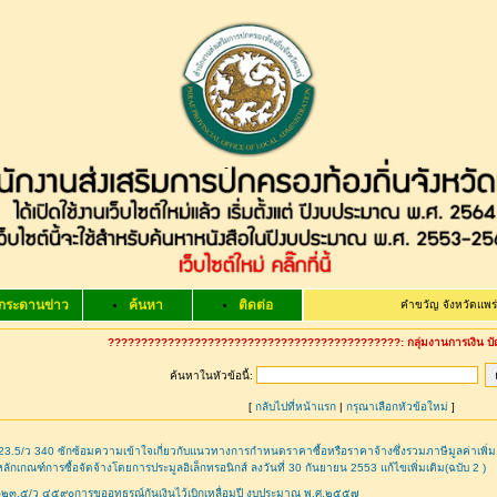
กระดานข่าว
ค้นหา
ติดต่อ
คำขวัญ จังหวัดแพร่
หม้อห้อมไม
????????????????????????????????????????????: กลุ่มงานการเงิน บ
ค้นหาในหัวข้อนี้:
[
กลับไปที่หน้าแรก
|
กรุณาเลือกหัวข้อใหม่
]
3.5/ว 340 ซักซ้อมความเข้าใจเกี่ยวกับแนวทางการกำหนดราคาซื้อหรือราคาจ้างซึ่งรวมภาษีมูลค่าเพิ่
ง หลักเกณฑ์การซื้อจัดจ้างโดยการประมูลอิเล็กทรอนิกส์ ลงวันที่ 30 กันยายน 2553 แก้ไขเพิ่มเติม(ฉบับ 2 )
๒๓.๕/ว ๔๕๙๐การขออุทธรณ์กันเงินไว้เบิกเหลื่อมปี งบประมาณ พ.ศ.๒๕๕๗