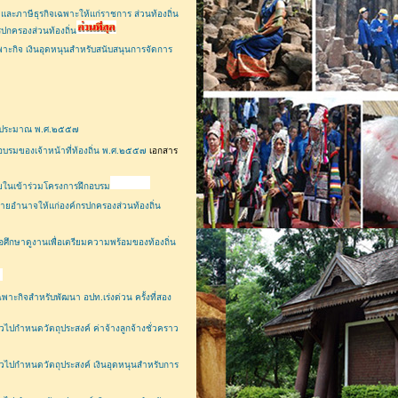
และภาษีธุรกิจเฉพาะให้แก่ราชการ ส่วนท้องถิ่น
ปกครองส่วนท้องถิ่น
กิจ เงินอุดหนุนสำหรับสนับสนุนการจัดการ
ีงบประมาณ พ.ศ.๒๕๕๗
บรมของเจ้าหน้าที่ท้องถิ่น พ.ศ.๒๕๕๗
เอกสาร
ายในเข้าร่วมโครงการฝึกอบรม
ยอำนาจให้แก่องค์กรปกครองส่วนท้องถิ่น
ศึกษาดูงานเพื่อเตรียมความพร้อมของท้องถิ่น
กิจสำหรับพัฒนา อปท.เร่งด่วน ครั้งที่สอง
กำหนดวัตถุประสงค์ ค่าจ้างลูกจ้างชั่วคราว
ไปกำหนดวัตถุประสงค์ เงินอุดหนุนสำหรับการ