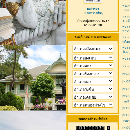
พร๐๐
ผลสำรวจ
ประชา
แบบสำรวจอื่นๆ
พร ๐๐
จำนวนผู้ลงคะแนน:
5257
งวดที
คำแนะนำ:
18
พร ๐๐
พิการ
ลิงค์เว็บไซต์ อปท.จังหวัดแพร่
พร ๐๐
(เดื
พร ๐
โอน (
พร ๐
พร ๐๐
[พร00
[พร00
[พร0
[พร0
ก่อสร
[พร00
[พร00
สถิติการเข้าชมเว็บไซต์
อาคาร
[พร00