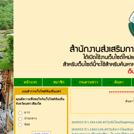
หน้าแรก
สมาชิก
กระดานข่าว
ค้นหา
แบบสำรวจเว็บไซต์ท้องถิ่นแพร่
???????????????
คุณมีความพึงพอใจกับเว็บไซต์ท้องถิ่น
ค้นหาใ
จังหวัดแพร่ เพียงใด
มาก
ปานกลาง
[พร0023.5/ว.164-14พ.ค57]แจ้งโอนเงินอุดหนุน
น้อย
[พร0023.5/ว.1464-12พ.ค57]แจ้งการโอนเงินภาษี
พ.ศ.๒๕๓๔ (ภาษีมูลค่าเพิ่ม ๑ ใน ๙)ภาษีสุรา 