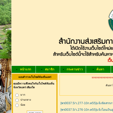
หน้าแรก
สมาชิก
กระดานข่าว
ค้นหา
แบบสำรวจเว็บไซต์ท้องถิ่นแพร่
???????????????
คุณมีความพึงพอใจกับเว็บไซต์ท้องถิ่น
ค้นหาใ
จังหวัดแพร่ เพียงใด
มาก
ปานกลาง
[พร0037.5/ว.277-10ก.ค55]แจ้งจัดสรรภา
น้อย
[พร0037.5/ว.276-10ก.ค55]แจ้งโอนเงินอ