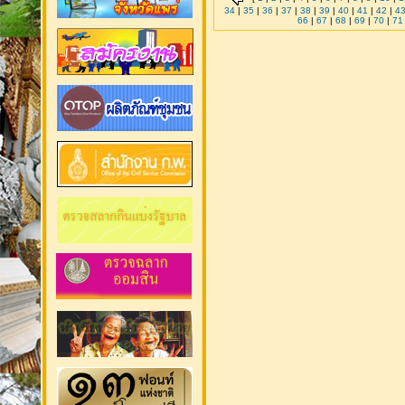
34
|
35
|
36
|
37
|
38
|
39
|
40
|
41
|
42
|
4
66
|
67
|
68
|
69
|
70
|
71