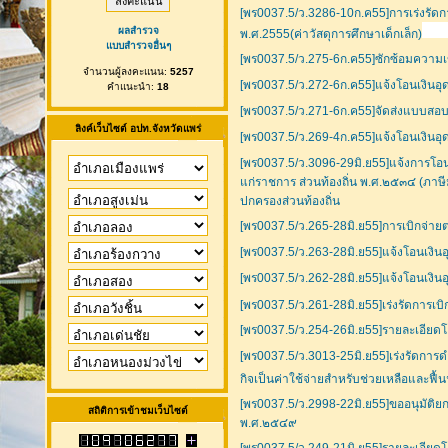
[พร0037.5/ว.3286-10ก.ค55]การเร่งรัดก
ผลสำรวจ
พ.ศ.2555(ค่าวัสดุการศึกษาเด็กเล็ก)
แบบสำรวจอื่นๆ
[พร0037.5/ว.275-6ก.ค55]ซักซ้อมความเข
จำนวนผู้ลงคะแนน:
5257
[พร0037.5/ว.272-6ก.ค55]แจ้งโอนเงินอุ
คำแนะนำ:
18
[พร0037.5/ว.271-6ก.ค55]จัดส่งแบบสอบ
ลิงค์เว็บไซต์ อปท.จังหวัดแพร่
[พร0037.5/ว.269-4ก.ค55]แจ้งโอนเงินอุ
[พร0037.5/ว.3096-29มิ.ย55]แจ้งการโอนเ
แก่ราชการ ส่วนท้องถิ่น พ.ศ.๒๕๓๔ (ภาษี
ปกครองส่วนท้องถิ่น
[พร0037.5/ว.265-28มิ.ย55]การเบิกจ่ายต
[พร0037.5/ว.263-28มิ.ย55]แจ้งโอนเงินอ
[พร0037.5/ว.262-28มิ.ย55]แจ้งโอนเงินอ
[พร0037.5/ว.261-28มิ.ย55]เร่งรัดการเบ
[พร0037.5/ว.254-26มิ.ย55]รายละเอียดโ
[พร0037.5/ว.3013-25มิ.ย55]เร่งรัดกา
กิจเป็นค่าใช้จ่ายสำหรับช่วยเหลือและฟื
[พร0037.5/ว.2998-22มิ.ย55]ขออนุมัติ
สถิติการเข้าชมเว็บไซต์
พ.ศ.๒๕๔๙