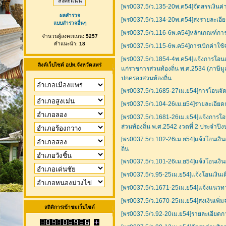
[พร0037.5/ว.135-20พ.ค54]จัดสรรเงินค
ผลสำรวจ
[พร0037.5/ว.134-20พ.ค54]ส่งรายละเอีย
แบบสำรวจอื่นๆ
[พร0037.5/ว.116-6พ.ค54]หลักเกณฑ์กา
จำนวนผู้ลงคะแนน:
5257
คำแนะนำ:
18
[พร0037.5/ว.115-6พ.ค54]การเบิกค่าใช
[พร0037.5/ว.1854-4พ.ค54]แจ้งการโอนเงิ
ลิงค์เว็บไซต์ อปท.จังหวัดแพร่
แก่ราชการส่วนท้องถิ่น พ.ศ.2534 (ภาษี
ปกครองส่วนท้องถิ่น
[พร0037.5/ว.1685-27เม.ย54]การโอนจัดส
[พร0037.5/ว.104-26เม.ย54]รายละเอียด
[พร0037.5/ว.1681-26เม.ย54]แจ้งการโ
ส่วนท้องถิ่น พ.ศ.2542 งวดที่ 2 ประจำ
[พร0037.5/ว.102-26เม.ย54]แจ้งโอนเงิน
ถิ่น
[พร0037.5/ว.101-26เม.ย54]แจ้งโอนเงิน
[พร0037.5/ว.95-25เม.ย54]เเจ้งโอนเงิน
[พร0037.5/ว.1671-25เม.ย54]แจ้งแนวทาง
[พร0037.5/ว.1670-25เม.ย54]ส่งเงินเพิ
สถิติการเข้าชมเว็บไซต์
[พร0037.5/ว.92-20เม.ย54]รายละเอียดกา