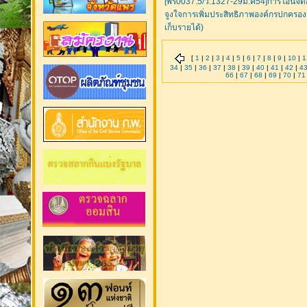
[พร0037.5/ว.1327-29มี.ค54]การโอนจั
จูงใจการเพิ่มประสิทธิภาพองค์กรปกครองส่
เก็บรายได้)
[
1
|
2
|
3
|
4
|
5
|
6
|
7
|
8
|
9
|
10
|
1
34
|
35
|
36
|
37
|
38
|
39
|
40
|
41
|
42
|
4
66
|
67
|
68
|
69
|
70
|
71