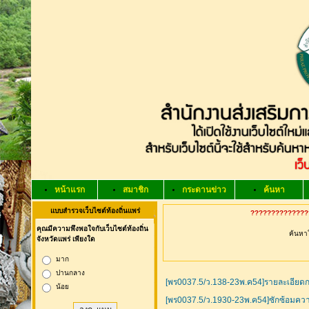
หน้าแรก
สมาชิก
กระดานข่าว
ค้นหา
แบบสำรวจเว็บไซต์ท้องถิ่นแพร่
???????????????
คุณมีความพึงพอใจกับเว็บไซต์ท้องถิ่น
ค้นหาใ
จังหวัดแพร่ เพียงใด
มาก
ปานกลาง
[พร0037.5/ว.138-23พ.ค54]รายละเอียดก
น้อย
[พร0037.5/ว.1930-23พ.ค54]ซักซ้อมความใ