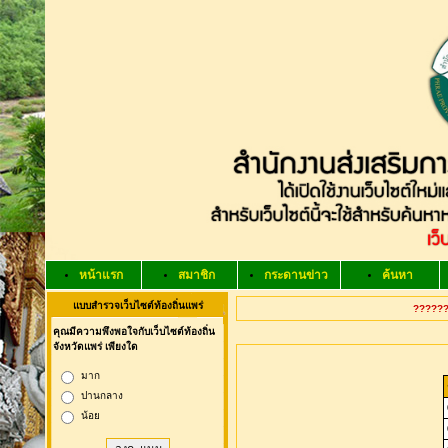
หน้าแรก
สมาชิก
กระดานข่าว
ค้นหา
แบบสำรวจเว็บไซต์ท้องถิ่นแพร่
??????
คุณมีความพึงพอใจกับเว็บไซต์ท้องถิ่น
จังหวัดแพร่ เพียงใด
มาก
ปานกลาง
น้อย