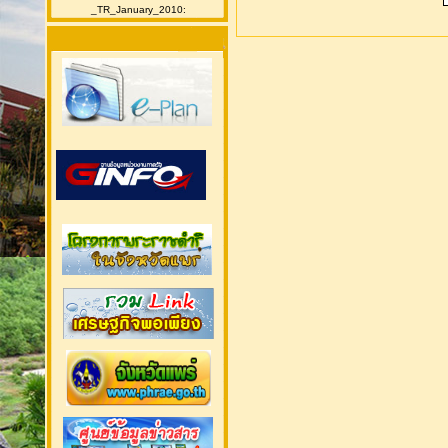
_TR_January_2010: