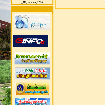
_TR_January_2010: