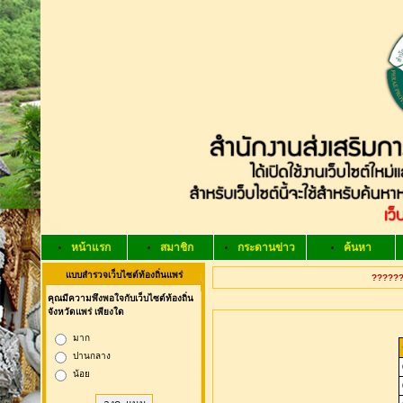
หน้าแรก
สมาชิก
กระดานข่าว
ค้นหา
แบบสำรวจเว็บไซต์ท้องถิ่นแพร่
??????
คุณมีความพึงพอใจกับเว็บไซต์ท้องถิ่น
จังหวัดแพร่ เพียงใด
มาก
ปานกลาง
น้อย