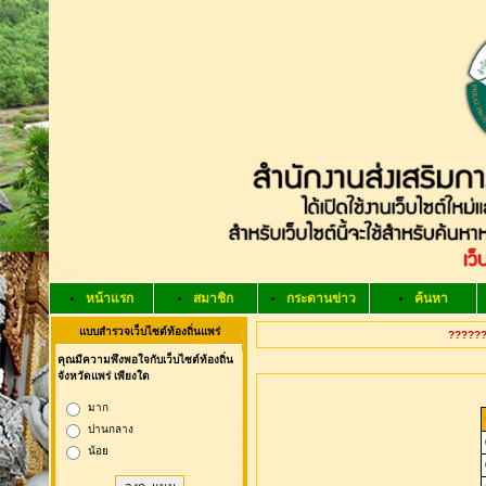
หน้าแรก
สมาชิก
กระดานข่าว
ค้นหา
แบบสำรวจเว็บไซต์ท้องถิ่นแพร่
??????
คุณมีความพึงพอใจกับเว็บไซต์ท้องถิ่น
จังหวัดแพร่ เพียงใด
มาก
ปานกลาง
น้อย