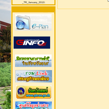
_TR_January_2010: