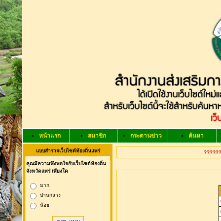
หน้าแรก
สมาชิก
กระดานข่าว
ค้นหา
แบบสำรวจเว็บไซต์ท้องถิ่นแพร่
??????
คุณมีความพึงพอใจกับเว็บไซต์ท้องถิ่น
จังหวัดแพร่ เพียงใด
มาก
ปานกลาง
น้อย