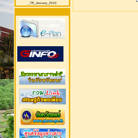
_TR_January_2010: