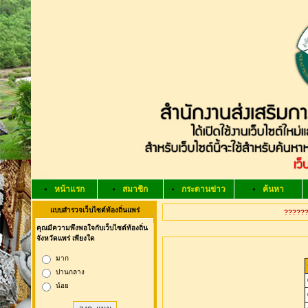
หน้าแรก
สมาชิก
กระดานข่าว
ค้นหา
แบบสำรวจเว็บไซต์ท้องถิ่นแพร่
??????
คุณมีความพึงพอใจกับเว็บไซต์ท้องถิ่น
จังหวัดแพร่ เพียงใด
มาก
ปานกลาง
น้อย