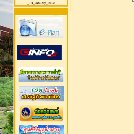
_TR_January_2010: