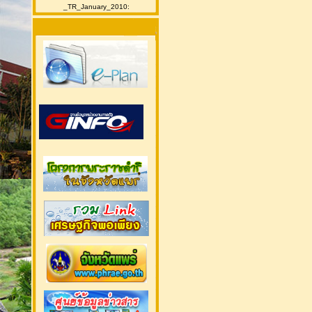
_TR_January_2010: