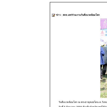
ข่าว : สถจ.แพร่ร่วมงานวันสิ่งแวดล้อมโลก
วันสิ่งแวดล้อมโลก ณ พระธาตุดอยโตน ต.วังหงส
วันที่ 5 มิถุนายน 2558 ท้องถิ่นจังหวัดแพร่ได้