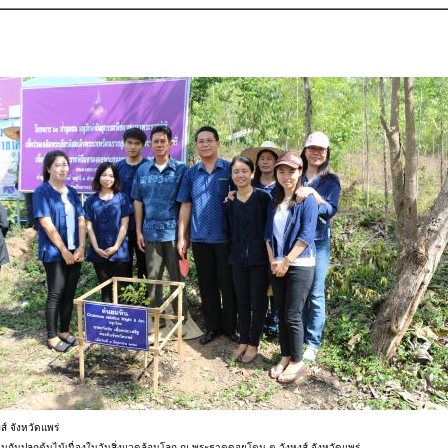
์ จังหวัดแพร่
ร่วมกันปลูกต้นไม้เนื่องในวันสิ่งแวดล้อมโลก ณ พระธาตุดอยโตน ต.วังหงส์ จังหวัดแพร่