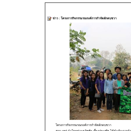
ข่าว : โครงการกิจกรรมรณรงค์การกำจัดผักตบชวา
โครงการกิจกรรมรณรงค์การกำจัดผักตบชวา
สถจ.แพร่ นำโดยท่านธวัชชัย เลี้ยงประเสริฐ ได้ดำเนินกา