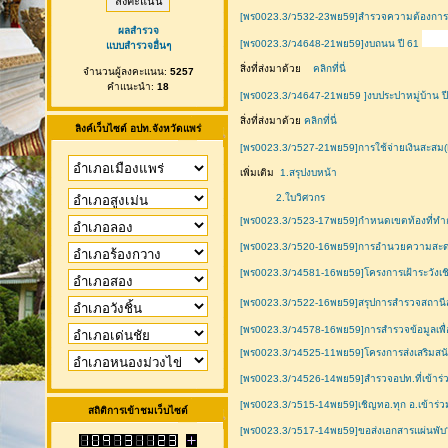
[พร0023.3/ว532-23พย59]สำรวจความต้องการสน
ผลสำรวจ
[พร0023.3/ว4648-21พย59]งบถนน ปี 61
แบบสำรวจอื่นๆ
สิ่งที่ส่งมาด้วย
คลิกที่นี่
จำนวนผู้ลงคะแนน:
5257
คำแนะนำ:
18
[พร0023.3/ว4647-21พย59 ]งบประปาหมู่บ้าน ป
สิ่งที่ส่งมาด้วย
คลิกที่นี่
ลิงค์เว็บไซต์ อปท.จังหวัดแพร่
[พร0023.3/ว527-21พย59]การใช้จ่ายเงินสะสม(
เพิ่มเติม
1.สรุปงบหน้า
2.ใบวิศวกร
[พร0023.3/ว523-17พย59]กำหนดเขตท้องที่ทำกา
[พร0023.3/ว520-16พย59]การอำนวยความสะดว
[พร0023.3/ว4581-16พย59]โครงการเฝ้าระวังเชิงร
[พร0023.3/ว522-16พย59]สรุปการสำรวจสถานีส
[พร0023.3/ว4578-16พย59]การสำรวจข้อมูลเพื
[พร0023.3/ว4525-11พย59]โครงการส่งเสริมสนั
[พร0023.3/ว4526-14พย59]สำรวจอปท.ที่เข้าร่
[พร0023.3/ว515-14พย59]เชิญทอ.ทุก อ.เข้าร่
สถิติการเข้าชมเว็บไซต์
[พร0023.3/ว517-14พย59]ขอส่งเอกสารแผ่นพับ