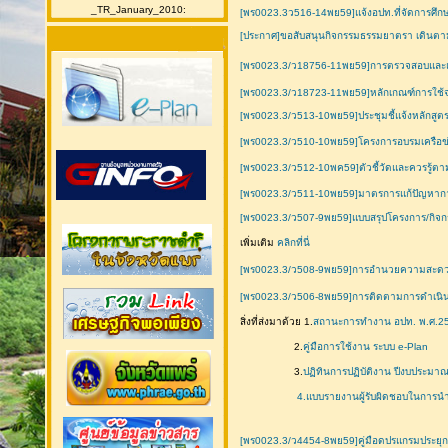
_TR_January_2010:
[พร0023.3ว516-14พย59]แจ้งอปท.ที่จัดการศึกษา
[ประกาศ]ขอสับสนุนกิจกรรมธรรมยาตรา เดินตา
[พร0023.3/ว18756-11พย59]การตรวจสอบและแก
[พร0023.3/ว18723-11พย59]หลักเกณฑ์การใช้จ
[พร0023.3/ว513-10พย59]ประชุมชี้แจ้งหลักสู
[พร0023.3/ว510-10พย59]โครงการอบรมเครือ
[พร0023.3/ว512-10พค59]ตัวชี้วัดและควรรู้ตา
[พร0023.3/ว511-10พย59]มาตรการแก้ปัญหาการล
[พร0023.3/ว507-9พย59]แบบสรุปโครงการ/กิจ
เพิ่มเติม
คลิกที่นี่
[พร0023.3/ว508-9พย59]การอำนวยความสะดว
[พร0023.3/ว506-8พย59]การติดตามการดำเนิน
สิ่งที่ส่งมาด้วย 1.
สถานะการทำงาน อปท. พ.ศ.2
2.
คู่มือการใช้งาน ระบบ e-Plan
3.
ปฏิทินการปฏิบัติงาน ปีงบประมา
4.แบบรายงานผู้รับผิดชอบในการนำ
[พร0023.3/ว4454-8พย59]คู่มือดปรแกรมประยุก