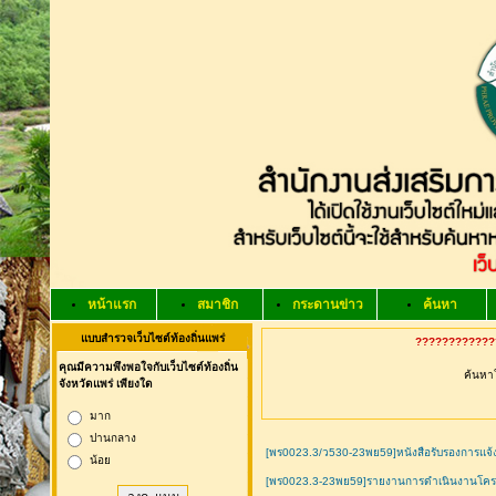
หน้าแรก
สมาชิก
กระดานข่าว
ค้นหา
แบบสำรวจเว็บไซต์ท้องถิ่นแพร่
?????????????
คุณมีความพึงพอใจกับเว็บไซต์ท้องถิ่น
ค้นหาใ
จังหวัดแพร่ เพียงใด
มาก
ปานกลาง
[พร0023.3/ว530-23พย59]หนังสือรับรองการแจ้ง
น้อย
[พร0023.3-23พย59]รายงานการดำเนินงานโครงกา