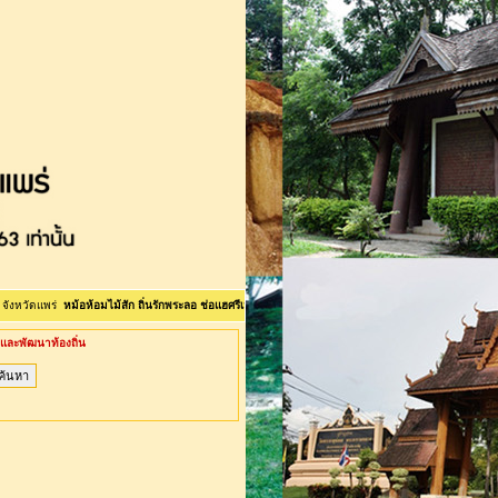
แพร่
หม้อห้อมไม้สัก ถิ่นรักพระลอ ช่อแฮศรีเมือง ลือเลือนแพะเมืองผี คนแพร่นี้ใจงาม <>ยินดีต้อนรับเข้าสู
ละพัฒนาท้องถิ่น