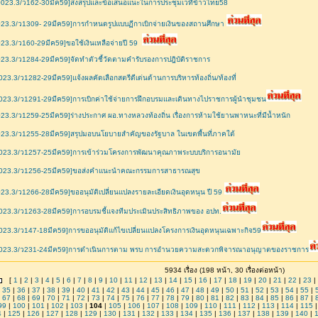
0023.3/ว162-30มีค59]ส่งสรุปและข้อเสนอแนะในการประชุมเวทีข้าวไทย58
23.3/ว1309- 29มีค59]การกำหนดรูปแบบฏีกาเบิกจ่ายเงินของสถานศึกษา
23.3/ว160-29มีค59]ขอใช้เงินเหลือจ่ายปี 59
23.3/ว1284-29มีค59]จัดทำตัวชี้วัดตามคำรับรองการปฎิบัติราชการ
023.3/ว1282-29มีค59]แจ้งผลคัดเลือกสตรีดีเด่นด้านการบริหารท้องถิ่น/ท้องที่
023.3/ว1291-29มีค59]การเบิกค่าใช้จ่ายการฝึกอบรมและเดินทางไปราชการผู้นำชุมชน
23.3/ว1259-25มีค59]ร่างประกาศ ผอ.ทางหลวงท้องถิ่น เรื่องการห้ามใช้ยานพาหนะที่มีน้ำหนัก
23.3/ว1255-28มีค59]สรุปมอบนโยบายสำคัญของรัฐบาล ในเขตพื้นที่ภาคใต้
0023.3/ว1257-25มีค59]การเข้าร่วมโครงการพัฒนาคุณภาพระบบบริการอนามัย
0023.3/ว1256-25มีค59]ขอส่งคำแนะนำคณะกรรมการสาธารณสุข
23.3/ว1266-28มีค59]ขออนุมัติเปลี่ยนแปลงรายละเอียดเงินอุดหนุน ปี 59
023.3/ว1263-28มีค59]การอบรมชี้แจงทีมประเมินประสิทธิภาพของ อปท.
023.3/ว147-18มีค59]การขออนุมัติแก้ไขเปลี่ยนแปลงโครงการเงินอุดหนุนเฉพาะกิจ59
0023.3/ว231-24มีค59]การดำเนินการตาม พรบ การอำนวยความสะดวกพิจารณาอนุญาตของราชการ
5934 เรื่อง (198 หน้า, 30 เรื่องต่อหน้า)
[
1
|
2
|
3
|
4
|
5
|
6
|
7
|
8
|
9
|
10
|
11
|
12
|
13
|
14
|
15
|
16
|
17
|
18
|
19
|
20
|
21
|
22
|
23
|
|
35
|
36
|
37
|
38
|
39
|
40
|
41
|
42
|
43
|
44
|
45
|
46
|
47
|
48
|
49
|
50
|
51
|
52
|
53
|
54
|
55
|
|
67
|
68
|
69
|
70
|
71
|
72
|
73
|
74
|
75
|
76
|
77
|
78
|
79
|
80
|
81
|
82
|
83
|
84
|
85
|
86
|
87
|
99
|
100
|
101
|
102
|
103
|
104
|
105
|
106
|
107
|
108
|
109
|
110
|
111
|
112
|
113
|
114
|
115
4
|
125
|
126
|
127
|
128
|
129
|
130
|
131
|
132
|
133
|
134
|
135
|
136
|
137
|
138
|
139
|
140
|