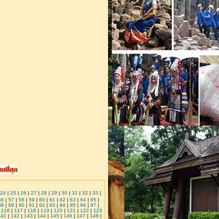
24
|
25
|
26
|
27
|
28
|
29
|
30
|
31
|
32
|
33
|
56
|
57
|
58
|
59
|
60
|
61
|
62
|
63
|
64
|
65
|
88
|
89
|
90
|
91
|
92
|
93
|
94
|
95
|
96
|
97
|
|
116
|
117
|
118
|
119
|
120
|
121
|
122
|
123
141
|
142
|
143
|
144
|
145
|
146
|
147
|
148
|