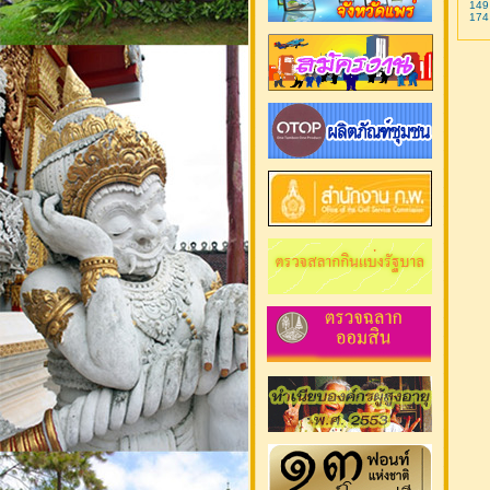
149
174