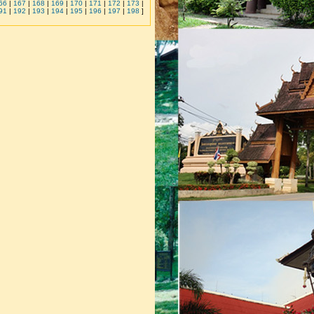
66
|
167
|
168
|
169
|
170
|
171
|
172
|
173
|
91
|
192
|
193
|
194
|
195
|
196
|
197
|
198
]