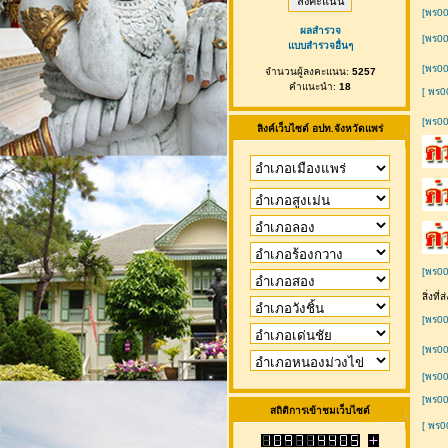
[พร00
ผลสำรวจ
[พร00
แบบสำรวจอื่นๆ
[พร00
จำนวนผู้ลงคะแนน:
5257
คำแนะนำ:
18
[ พร0
[พร00
ลิงค์เว็บไซต์ อปท.จังหวัดแพร่
[พร00
สิ่งที
[พร0
[พร00
[พร00
[พร00
สถิติการเข้าชมเว็บไซต์
[ พร0