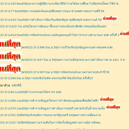
23.3/ว1145-8เมย59]แนวทางปฎิบัติตามระเบียบวีธีนำรายได้สถานศึกษาไปจัดสรรเป็นค่าใช้จ่าย
23.3/ว177-8เมย59]ความปลอดภัยและอุบัติเหตุทางถนน ช่วงเทศกาลสงกรานต์ปี 59
23.3/ว1443-7เมย59]การดำเนินการป้องกันแลัลดปัญหาอุบัติเหตุช่วงสงกรานต์ 59
023.3/ว1422-7เม.ย59]โครงการสัมมนาชี้แจงการประเมินประสิทธิภาพของท้องถิ่นแพร่
23.3/ว1414-5เมย59]การจัดสรรงบประมาณเงินอุดหนุนทั่วไปการกระจาบอำนาจแก่ อปท ครั้งที่ 3
[พร0023.3/ว1396-5เม.ย.59]การแก้ไขปรับปรุงข้อมูลระบบสารสนเทศ อปท.
[พร0023.3/ว167-5เม.ย.59]ขอความร่วมมือทุกหน่วยงานดำเนินการตาม มตก. 5 ส.
[พร0023.3/ว1397-5เม.ย.59]การจัดสรรงบประมาณรายจ่ายประจำปี 59
23.3/ว1394-5เม.ย.59]การแข่งขันไทคัพ มหกรรมกีฬาท้องถิ่นไทย ครั้งที่15
่ส่งมาด้วย
คลิกที่นี่
023.3/ว164-1เมย59]สำรวจกระบองไฟจราจร อปท.
23.3/ว1368-1เมย59]การสำรวจข้อมูล/โครงการกำจัดขยะมูลฝอยเพื่อผลิตไฟฟ้า
23.3/ว1370-1เมย59]การสำรวจข้อมูลการดำเนินการก่อสร้างฝายกักเก็บน้ำขนาดเล็ก
23.3/ว1331-30มีค59]แจ้งขอสั่งการของนายกรัฐมนตรี สรุปผลการตรวจเยี่ยมงาน
023.3/ว1327-30มีค59]ขอความร่วมมือในการจัดเก็บข้อมูลสถานการณ์ทางสังคม