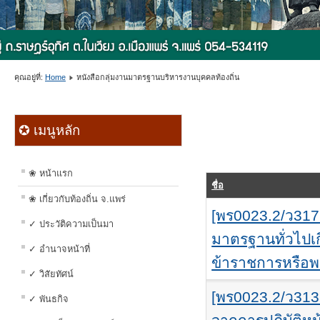
คุณอยู่ที่:
Home
หนังสือกลุ่มงานมาตรฐานบริหารงานบุคคลท้องถิ่น
✪ เมนูหลัก
❀ หน้าแรก
ชื่อ
❀ เกี่ยวกับท้องถิ่น จ.แพร่
[พร0023.2/ว317
✓ ประวัติความเป็นมา
มาตรฐานทั่วไปเ
✓ อำนาจหน้าที่
ข้าราชการหรือพ
✓ วิสัยทัศน์
[พร0023.2/ว313
✓ พันธกิจ