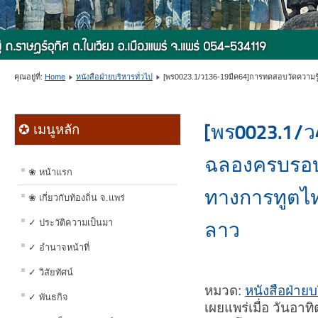
คุณอยู่ที่:
Home
หนังสือฝ่ายบริหารทั่วไป
[พร0023.1/ว136-19มีค64]การทดสอบวัดความรู
[พร0023.1/ว
✪ เมนูหลัก
ฉลองครบรอบ
❀ หน้าแรก
ทางการทูตไ
❀ เกี่ยวกับท้องถิ่น จ.แพร่
✓ ประวัติความเป็นมา
ลาว
✓ อำนาจหน้าที่
✓ วิสัยทัศน์
หมวด:
หนังสือฝ่ายบ
✓ พันธกิจ
เผยแพร่เมื่อ วันอา