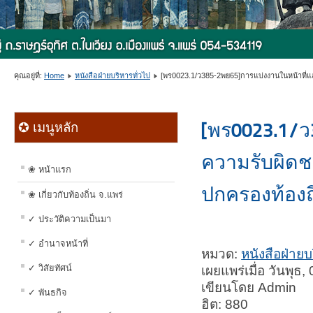
คุณอยู่ที่:
Home
หนังสือฝ่ายบริหารทั่วไป
[พร0023.1/ว385-2พย65]การแบ่งงานในหน้าที่แ
[พร0023.1/ว
✪ เมนูหลัก
ความรับผิดช
❀ หน้าแรก
ปกครองท้องถิ
❀ เกี่ยวกับท้องถิ่น จ.แพร่
✓ ประวัติความเป็นมา
✓ อำนาจหน้าที่
หมวด:
หนังสือฝ่ายบ
✓ วิสัยทัศน์
เผยแพร่เมื่อ วันพุ
เขียนโดย Admin
✓ พันธกิจ
ฮิต: 880