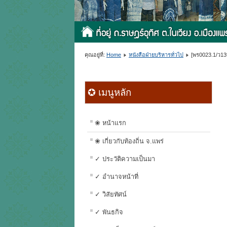
คุณอยู่ที่:
Home
หนังสือฝ่ายบริหารทั่วไป
[พร0023.1/ว13
✪ เมนูหลัก
❀ หน้าแรก
❀ เกี่ยวกับท้องถิ่น จ.แพร่
✓ ประวัติความเป็นมา
✓ อำนาจหน้าที่
✓ วิสัยทัศน์
✓ พันธกิจ