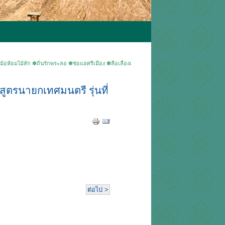
ัก ✽ถิ่นรักพระลอ ✽ช่อแฮศรีเมือง ✽ลือเลื่องแพะเมืองผี ✽คนแพร่นี้ใจงาม ▶ยินดีต้อนรับเข้าสู่เ
ตรนายกเทศมนตรี รุ่นที่
ต่อไป >