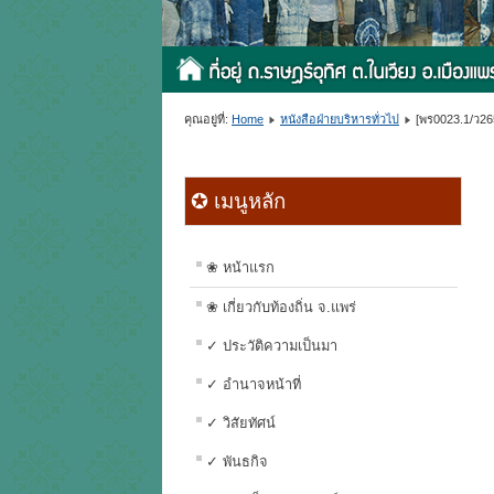
คุณอยู่ที่:
Home
หนังสือฝ่ายบริหารทั่วไป
[พร0023.1/ว26
✪ เมนูหลัก
❀ หน้าแรก
❀ เกี่ยวกับท้องถิ่น จ.แพร่
✓ ประวัติความเป็นมา
✓ อำนาจหน้าที่
✓ วิสัยทัศน์
✓ พันธกิจ