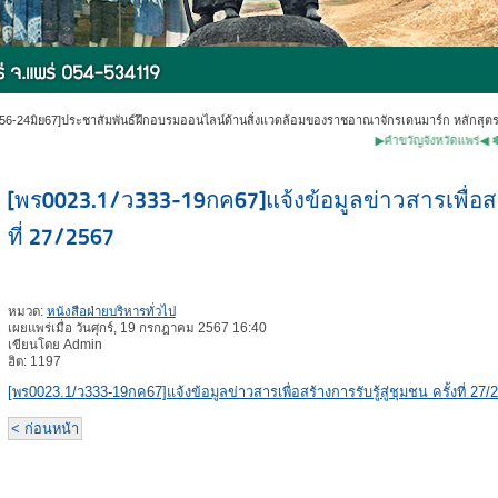
56-24มิย67]ประชาสัมพันธ์ฝึกอบรมออนไลน์ด้านสิ่งแวดล้อมของราชอาณาจักรเดนมาร์ก หลักสุตร กา
▶คำขวัญจังหวัดแพร่◀ ✽หม้อห้อ
[พร0023.1/ว333-19กค67]แจ้งข้อมูลข่าวสารเพื่อสร้า
ที่ 27/2567
หมวด:
หนังสือฝ่ายบริหารทั่วไป
เผยแพร่เมื่อ วันศุกร์, 19 กรกฎาคม 2567 16:40
เขียนโดย Admin
ฮิต: 1197
[พร0023.1/ว333-19กค67]แจ้งข้อมูลข่าวสารเพื่อสร้างการรับรู้สู่ชุมชน ครั้งที่ 27/
< ก่อนหน้า