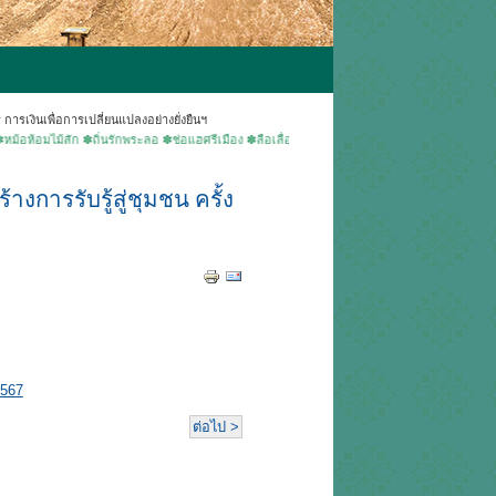
รเงินเพื่อการเปลี่ยนแปลงอย่างยั่งยืนฯ
มไม้สัก ✽ถิ่นรักพระลอ ✽ช่อแฮศรีเมือง ✽ลือเลื่องแพะเมืองผี ✽คนแพร่นี้ใจงาม ▶ยินดีต้อนรับเข้า
งการรับรู้สู่ชุมชน ครั้ง
2567
ต่อไป >