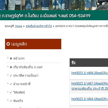
คุณอยู่ที่:
Home
หนังสือฝ่ายบริหารทั่วไป
[พร0023.1/ว617-22ธค66]แจ้งข้อมูลข่าวสารเพื่อสร
✪ เมนูหลัก
❀ หน้าแรก
ชื่อ
❀ เกี่ยวกับท้องถิ่น จ.แพร่
[พร0023.1/ว469-26พย63]แจ้ง
✓ ประวัติความเป็นมา
[พร0023.1/ว467-24พย63]ข
✓ อำนาจหน้าที่
ปกครองท้องถิ่น ประจำปี 2
✓ วิสัยทัศน์
[พร0023.1/ว464-18พย63]
✓ พันธกิจ