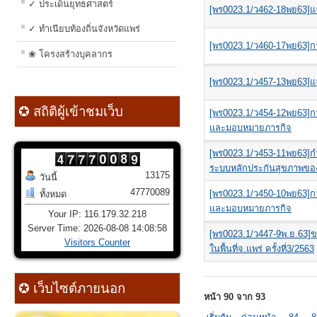
✓ ประเด็นยุทธศาสตร์
[พร0023.1/ว462-18พย63]แ
✓ ทำเนียบท้องถิ่นจังหวัดแพร่
[พร0023.1/ว460-17พย63]กา
❀ โครงสร้างบุคลากร
[พร0023.1/ว457-13พย63]แจ้งข
✪ สถิติผู้เข้าชมเว็บ
[พร0023.1/ว454-12พย63]กา
และมอบหมายภารกิจ
[พร0023.1/ว453-11พย63]ก
ระบบหลักประกันสุขภาพของ
13175
วันนี้
47770089
[พร0023.1/ว450-10พย63]กา
ทั้งหมด
และมอบหมายภารกิจ
Your IP: 116.179.32.218
Server Time: 2026-08-08 14:08:58
[พร0023.1/ว447-9พ.ย.63]ข
Visitors Counter
ในพื้นที่จ.แพร่ ครั้งที่3/2563
✪ เว็บไซต์ภายนอก
หน้า 90 จาก 93