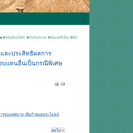
มไม้สัก ✽ถิ่นรักพระลอ ✽ช่อแฮศรีเมือง ✽ลือเลื่องแพะเมืองผี ✽คนแพร่นี้ใจงาม ▶ยินดีต้อนรับเข้
พและประสิทธิผลการ
บแทนอื่นเป็นกรณีพิเศษ
การของเทศบาล เพื่อกำหนดประโยชน์
ต่อไป >