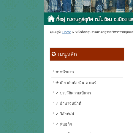
คุณอยู่ที่:
Home
หนังสือกลุ่มงานมาตรฐานบริหารงานบุคคลท
✪ เมนูหลัก
❀ หน้าแรก
❀ เกี่ยวกับท้องถิ่น จ.แพร่
✓ ประวัติความเป็นมา
✓ อำนาจหน้าที่
✓ วิสัยทัศน์
✓ พันธกิจ