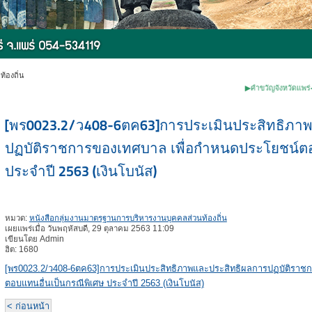
้องถิ่น
▶คำขวัญจังหวัดแพร่◀ ✽หม้อห้อ
[พร0023.2/ว408-6ตค63]การประเมินประสิทธิภา
ปฏบัติราชการของเทศบาล เพื่อกำหนดประโยชน์ตอ
ประจำปี 2563 (เงินโบนัส)
หมวด:
หนังสือกลุ่มงานมาตรฐานการบริหารงานบุคคลส่วนท้องถิ่น
เผยแพร่เมื่อ วันพฤหัสบดี, 29 ตุลาคม 2563 11:09
เขียนโดย Admin
ฮิต: 1680
[พร0023.2/ว408-6ตค63]การประเมินประสิทธิภาพและประสิทธิผลการปฏบัติราช
ตอบแทนอื่นเป็นกรณีพิเศษ ประจำปี 2563 (เงินโบนัส)
< ก่อนหน้า