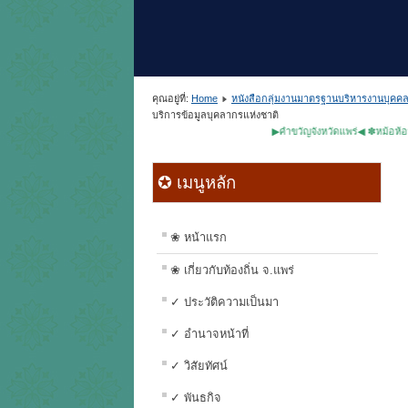
คุณอยู่ที่:
Home
หนังสือกลุ่มงานมาตรฐานบริหารงานบุคคลท
บริการข้อมูลบุคลากรแห่งชาติ
▶คำขวัญจังหวัดแพร่◀ ✽หม้อห้อมไม้สัก
✪ เมนูหลัก
❀ หน้าแรก
❀ เกี่ยวกับท้องถิ่น จ.แพร่
✓ ประวัติความเป็นมา
✓ อำนาจหน้าที่
✓ วิสัยทัศน์
✓ พันธกิจ