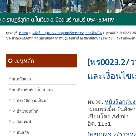
คุณอยู่ที่:
Home
หนังสือกลุ่มงานมาตรฐานบริหารงานบุคคลท้องถิ่น
[พร0023.2/ว3334-3
ประมาณเงินอุดหนุนทั่วไปด้านบุคลากรที่ปฏิบัติหน้าที่ ณ สถานศึกษา (โรงเรียนและศูนย์พัฒนาเ
[พร0023.2/
✪ เมนูหลัก
และเงื่อนไข
❀ หน้าแรก
❀ เกี่ยวกับท้องถิ่น จ.แพร่
✓ ประวัติความเป็นมา
หมวด:
หนังสือกลุ่
เผยแพร่เมื่อ วันอั
✓ อำนาจหน้าที่
เขียนโดย Admin
✓ วิสัยทัศน์
ฮิต: 1151
✓ พันธกิจ
[พร0023.2/ว1322