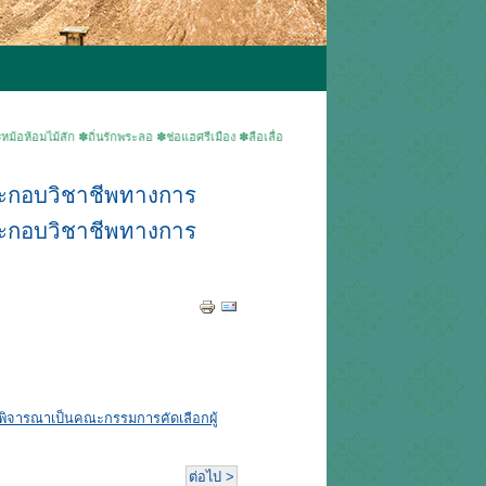
้สัก ✽ถิ่นรักพระลอ ✽ช่อแฮศรีเมือง ✽ลือเลื่องแพะเมืองผี ✽คนแพร่นี้ใจงาม ▶ยินดีต้อนรับเข้าสู
ประกอบวิชาชีพทางการ
ประกอบวิชาชีพทางการ
อพิจารณาเป็นคณะกรรมการคัดเลือกผู้
ต่อไป >