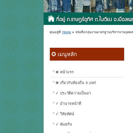
คุณอยู่ที่:
Home
หนังสือกลุ่มงานมาตรฐานบริหารงานบุคคลท
✪ เมนูหลัก
❀ หน้าแรก
❀ เกี่ยวกับท้องถิ่น จ.แพร่
✓ ประวัติความเป็นมา
✓ อำนาจหน้าที่
✓ วิสัยทัศน์
✓ พันธกิจ