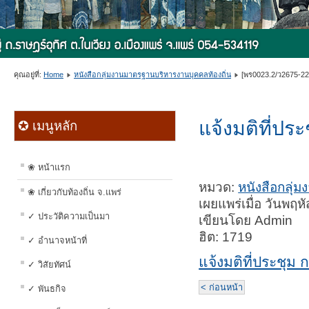
คุณอยู่ที่:
Home
หนังสือกลุ่มงานมาตรฐานบริหารงานบุคคลท้องถิ่น
[พร0023.2/ว2675-22กค
แจ้งมติที่ประ
✪ เมนูหลัก
❀ หน้าแรก
หมวด:
หนังสือกลุ่
❀ เกี่ยวกับท้องถิ่น จ.แพร่
เผยแพร่เมื่อ วันพฤ
✓ ประวัติความเป็นมา
เขียนโดย Admin
ฮิต: 1719
✓ อำนาจหน้าที่
แจ้งมติที่ประชุม ก
✓ วิสัยทัศน์
< ก่อนหน้า
✓ พันธกิจ