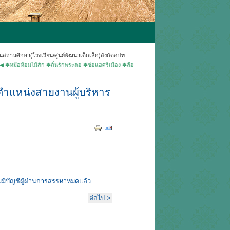
สถานศึกษา(โรงเรียน/ศูนย์พัฒนาเด็กเล็ก)สังกัดอปท.
ห้อมไม้สัก ✽ถิ่นรักพระลอ ✽ช่อแฮศรีเมือง ✽ลือเลื่องแพะเมืองผี ✽คนแพร่นี้ใจงาม ▶ยินดีต้อนรับเ
ำแหน่งสายงานผู้บริหาร
มีบัญชีผู้ผ่านการสรรหาหมดแล้ว
ต่อไป >