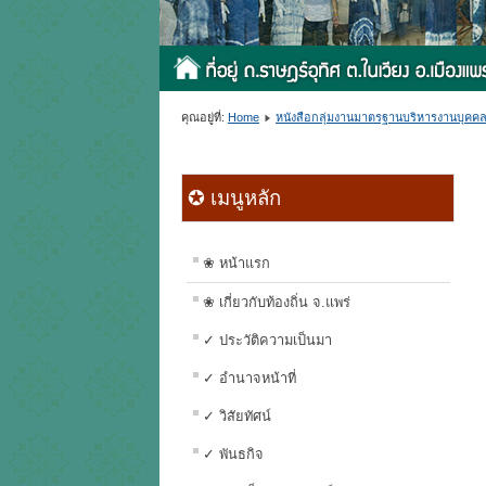
คุณอยู่ที่:
Home
หนังสือกลุ่มงานมาตรฐานบริหารงานบุคคลท
✪ เมนูหลัก
❀ หน้าแรก
❀ เกี่ยวกับท้องถิ่น จ.แพร่
✓ ประวัติความเป็นมา
✓ อำนาจหน้าที่
✓ วิสัยทัศน์
✓ พันธกิจ