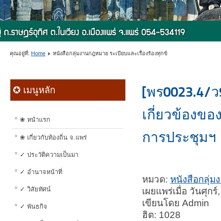
คุณอยู่ที่:
Home
หนังสือกลุ่มงานกฎหมาย ระเบียบและเรื่องร้องทุกข์
[พร0023.4/ว9
✪ เมนูหลัก
เกี่ยวข้องข
❀ หน้าแรก
การประชุมฯ
❀ เกี่ยวกับท้องถิ่น จ.แพร่
✓ ประวัติความเป็นมา
✓ อำนาจหน้าที่
หมวด:
หนังสือกลุ่ม
✓ วิสัยทัศน์
เผยแพร่เมื่อ วันศุก
เขียนโดย Admin
✓ พันธกิจ
ฮิต: 1028