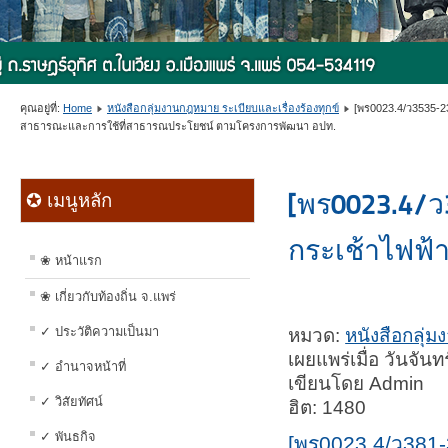
คุณอยู่ที่:
Home
หนังสือกลุ่มงานกฎหมาย ระเบียบและเรื่องร้องทุกข์
[พร0023.4/ว3535-2
สาธารณะและการใช้ที่สาธารณประโยชน์ ตามโครงการพัฒนา อปท.
[พร0023.4/
✪ เมนูหลัก
กระเช้าไฟฟ้
❀ หน้าแรก
❀ เกี่ยวกับท้องถิ่น จ.แพร่
✓ ประวัติความเป็นมา
หมวด:
หนังสือกลุ่ม
เผยแพร่เมื่อ วันจัน
✓ อำนาจหน้าที่
เขียนโดย Admin
✓ วิสัยทัศน์
ฮิต: 1480
✓ พันธกิจ
[พร0023.4/ว381