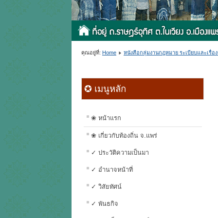
คุณอยู่ที่:
Home
หนังสือกลุ่มงานกฎหมาย ระเบียบและเรื่องร
✪ เมนูหลัก
❀ หน้าแรก
❀ เกี่ยวกับท้องถิ่น จ.แพร่
✓ ประวัติความเป็นมา
✓ อำนาจหน้าที่
✓ วิสัยทัศน์
✓ พันธกิจ