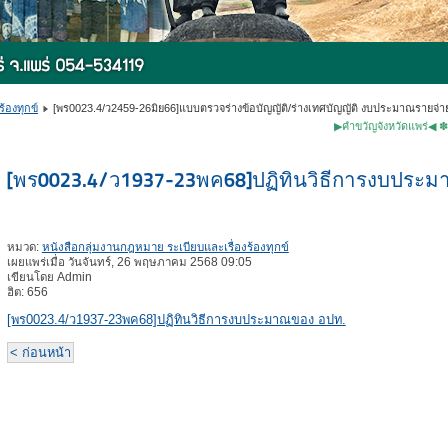
้องทุกข์
[พร0023.4/ว2459-26มิย66]แบบตรวจร่างข้อบัญญัติ/ร่างเทศบัญญัติ งบประมาณรายจ่า
▶คำขวัญจังหวัดแพร่◀ ✽หม้อห้อมไม
[พร0023.4/ว1937-23พค68]ปฏิทินวิธีการงบประ
หมวด:
หนังสือกลุ่มงานกฎหมาย ระเบียบและเรื่องร้องทุกข์
เผยแพร่เมื่อ วันจันทร์, 26 พฤษภาคม 2568 09:05
เขียนโดย Admin
ฮิต: 656
[พร0023.4/ว1937-23พค68]ปฏิทินวิธีการงบประมาณของ อปท.
< ก่อนหน้า