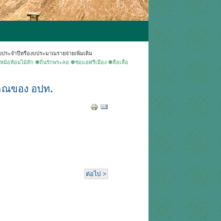
ยประจำปีหรืองบประมาณรายจ่ายเพิ่มเติม
้สัก ✽ถิ่นรักพระลอ ✽ช่อแฮศรีเมือง ✽ลือเลื่องแพะเมืองผี ✽คนแพร่นี้ใจงาม ▶ยินดีต้อนรับเข้าสู่
มาณของ อปท.
ต่อไป >