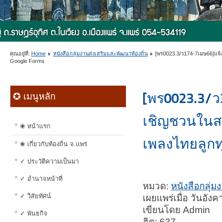
คุณอยู่ที่:
Home
หนังสือกลุ่มงานส่งเสริมและพัฒนาท้องถิ่น
[พร0023.3/ว174-7เมษ66]แจ้
Google Forms
[พร0023.3/ว
✪ เมนูหลัก
เชิญชวนในสถ
❀ หน้าแรก
เพลงไทยลูกทุ
❀ เกี่ยวกับท้องถิ่น จ.แพร่
✓ ประวัติความเป็นมา
✓ อำนาจหน้าที่
หมวด:
หนังสือกลุ่ม
✓ วิสัยทัศน์
เผยแพร่เมื่อ วันอั
เขียนโดย Admin
✓ พันธกิจ
ฮิต: 637