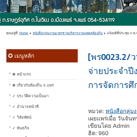
คุณอยู่ที่:
Home
หนังสือกลุ่มงานมาตรฐานบริหารงานบุคคลท้องถิ่น
แจ้งมติที่ประชุม ก.ท.จ
[พร0023.2/
✪ เมนูหลัก
จ่ายประจำปี
❀ หน้าแรก
การจัดการศึก
❀ เกี่ยวกับท้องถิ่น จ.แพร่
✓ ประวัติความเป็นมา
✓ อำนาจหน้าที่
หมวด:
หนังสือกลุ่
✓ วิสัยทัศน์
เผยแพร่เมื่อ วันจั
เขียนโดย Admin
✓ พันธกิจ
ฮิต: 960