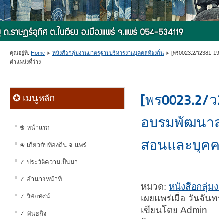
คุณอยู่ที่:
Home
หนังสือกลุ่มงานมาตรฐานบริหารงานบุคคลท้องถิ่น
[พร0023.2/ว2381-1
ตำแหน่งที่ว่าง
[พร0023.2/ว
✪ เมนูหลัก
อบรมพัฒนาส
❀ หน้าแรก
สอนและบุคค
❀ เกี่ยวกับท้องถิ่น จ.แพร่
✓ ประวัติความเป็นมา
✓ อำนาจหน้าที่
หมวด:
หนังสือกลุ่
✓ วิสัยทัศน์
เผยแพร่เมื่อ วันจั
เขียนโดย Admin
✓ พันธกิจ