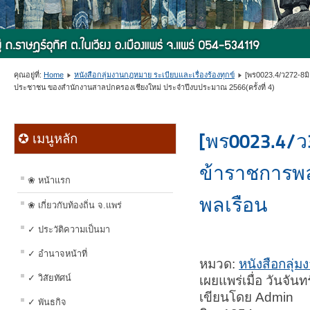
คุณอยู่ที่:
Home
หนังสือกลุ่มงานกฎหมาย ระเบียบและเรื่องร้องทุกข์
[พร0023.4/ว272-8มิ
ประชาชน ของสำนักงานสาลปกครองเชียงใหม่ ประจำปีงบประมาณ 2566(ครั้งที่ 4)
[พร0023.4/
✪ เมนูหลัก
ข้าราชการพ
❀ หน้าแรก
พลเรือน
❀ เกี่ยวกับท้องถิ่น จ.แพร่
✓ ประวัติความเป็นมา
✓ อำนาจหน้าที่
หมวด:
หนังสือกลุ่ม
✓ วิสัยทัศน์
เผยแพร่เมื่อ วันจัน
เขียนโดย Admin
✓ พันธกิจ